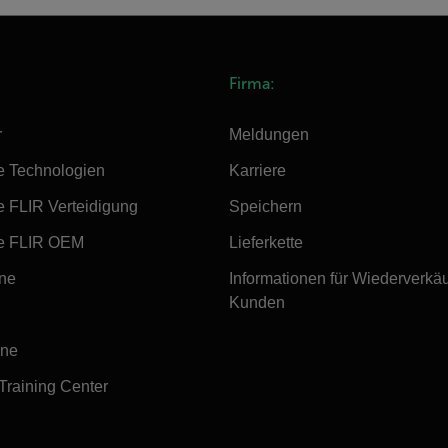
Firma:
r
Meldungen
e Technologien
Karriere
e FLIR Verteidigung
Speichern
e FLIR OEM
Lieferkette
ine
Informationen für Wiederverkä
Kunden
ine
 Training Center