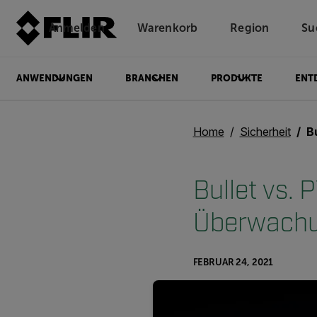
Anmelden
Warenkorb
Region
Su
Unread messages
Modell
Entfernen
Elemente
Element
In den Warenkorb
Im Warenkorb
ANWENDUNGEN
BRANCHEN
PRODUKTE
ENT
Home
Sicherheit
Bull
Bullet vs.
Überwachun
FEBRUAR 24, 2021