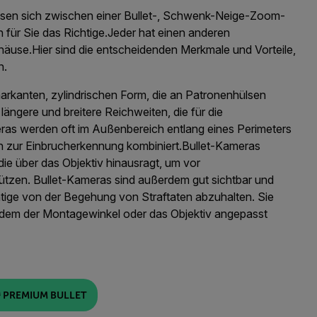
sen sich zwischen einer Bullet-, Schwenk-Neige-Zoom-
 für Sie das Richtige.
Jeder hat einen anderen
use.Hier sind die entscheidenden Merkmale und Vorteile,
n.
rkanten, zylindrischen Form, die an Patronenhülsen
ngere und breitere Reichweiten, die für die
as werden oft im Außenbereich entlang eines Perimeters
en zur Einbrucherkennung kombiniert.
Bullet-Kameras
ie über das Objektiv hinausragt, um vor
ützen.
Bullet-Kameras sind außerdem gut sichtbar und
tige von der Begehung von Straftaten abzuhalten.
Sie
indem der Montagewinkel oder das Objektiv angepasst
PREMIUM BULLET