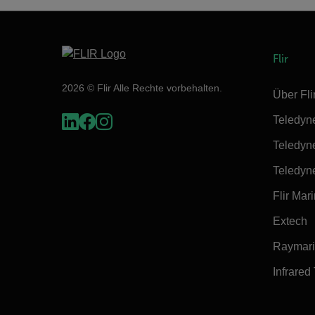
Flir
2026 © Flir Alle Rechte vorbehalten.
Über Fli
Teledyn
Teledyn
Teledyn
Flir Mar
Extech
Raymar
Infrared