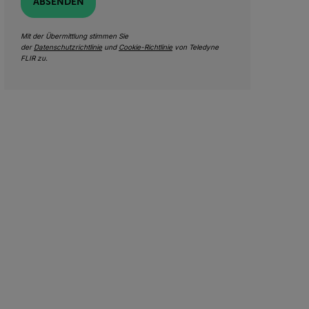
ABSENDEN
Mit der Übermittlung stimmen Sie
der
Datenschutzrichtlinie
und
Cookie-Richtlinie
von Teledyne
FLIR zu.