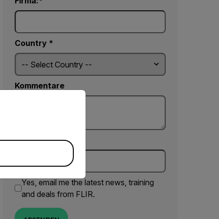
Firma:
Country *
Kommentare
priate version of our website.
Fill_Element
Yes, email me the latest news, training
and deals from FLIR.