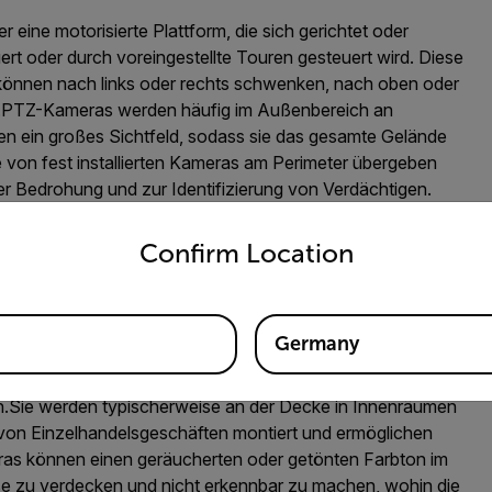
ne motorisierte Plattform, die sich gerichtet oder
rt oder durch voreingestellte Touren gesteuert wird.
Diese
önnen nach links oder rechts schwenken, nach oben oder
.
PTZ-Kameras werden häufig im Außenbereich an
 ein großes Sichtfeld, sodass sie das gesamte Gelände
 von fest installierten Kameras am Perimeter übergeben
r Bedrohung und zur Identifizierung von Verdächtigen.
untry and language from the options below to access the appro
Confirm Location
K-IR-PTZ-KAMERAS
Germany
Design, das sich in die Umgebung einfügt.
Sie verfügen
ycarbonat-Kunststoff, der die Kamera abdeckt, um sie vor
n.
Sie werden typischerweise an der Decke in Innenräumen
 von Einzelhandelsgeschäften montiert und ermöglichen
s können einen geräucherten oder getönten Farbton im
se zu verdecken und nicht erkennbar zu machen, wohin die