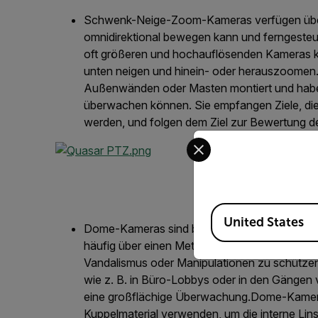
Schwenk-Neige-Zoom-Kameras verfügen über ei
omnidirektional bewegen kann und ferngesteue
oft größeren und hochauflösenden Kameras k
unten neigen
und hinein- oder herauszoomen
Außenwänden oder Masten montiert und haben
überwachen können.
Sie empfangen Ziele, die
werden, und folgen dem Ziel zur Bewertung de
Select your preferred co
QUASAR™-4
Available Locations
United States
Dome-Kameras sind bekannt für ihr diskretes 
häufig über einen Metallsockel und einen Pol
Vandalismus oder Manipulationen zu schütze
wie z. B. in Büro-Lobbys oder in den Gängen
eine großflächige Überwachung.
Dome-Kamera
Kuppelmaterial verwenden, um die interne Lin