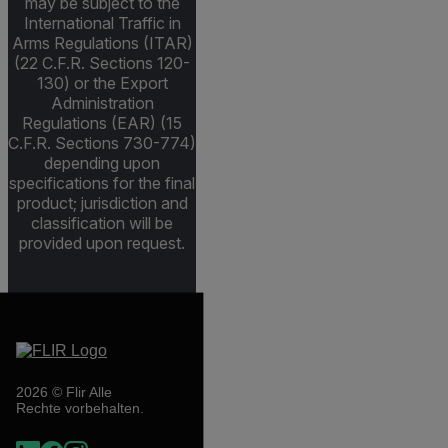
may be subject to the
International Traffic in
Arms Regulations (ITAR)
(22 C.F.R. Sections 120-
130) or the Export
Administration
Regulations (EAR) (15
C.F.R. Sections 730-774)
depending upon
specifications for the final
product; jurisdiction and
classification will be
provided upon request.
2026 © Flir Alle
Rechte vorbehalten.