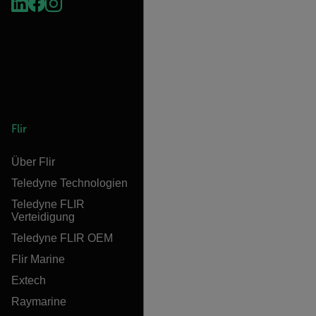
Flir
Über Flir
Teledyne Technologien
Teledyne FLIR
Verteidigung
Teledyne FLIR OEM
Flir Marine
Extech
Raymarine