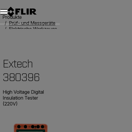
Unread messages
Modell
Entfernen
Elemente
Element
In den Warenkorb
Im Warenkorb
Produkte
Prüf- und Messgeräte
Elektrische Werkzeuge
Widerstandsprüfer
Extech 380396
Extech
380396
High Voltage Digital
Insulation Tester
(220V)