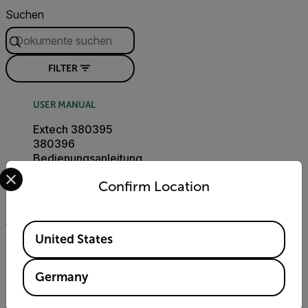
Suchen
FILTER
USER MANUAL
Extech 380395
380396
Bedienungsanleitung
Select your preferred country and language from the options 
Confirm Location
HERUNTERLADEN
Available Locations
United States
CERTIFICATION
Extech 380396
Germany
Declaration of
Conformity