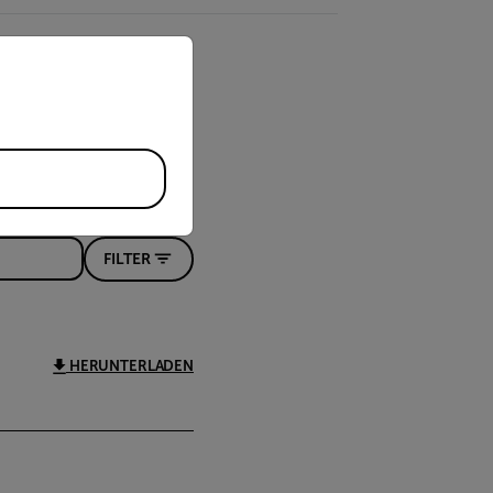
priate version of our website.
FILTER
HERUNTERLADEN