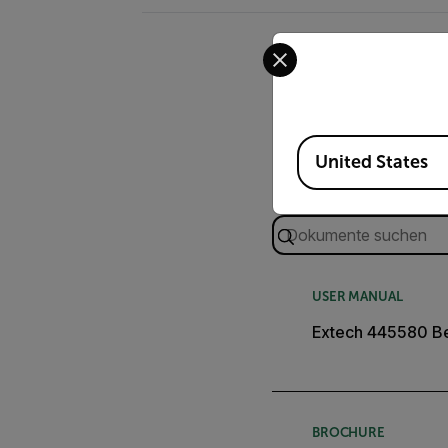
Select your preferred co
Available Locations
United States
Suchen
USER MANUAL
Extech 445580 Be
BROCHURE