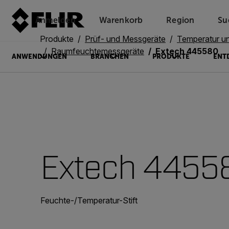
Anmelden
Warenkorb
Region
Su
Unread messages
Modell
Entfernen
Elemente
Element
In den Warenkorb
Im Warenkorb
Produkte
Prüf- und Messgeräte
Temperatur un
Raumfeuchtemessgeräte
Extech 445580
ANWENDUNGEN
BRANCHEN
PRODUKTE
ENT
Extech 4455
Feuchte-/Temperatur-Stift