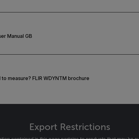
ser Manual GB
d to measure? FLIR WDYNTM brochure
Export Restrictions
tion contained in this page pertains to products that may be su