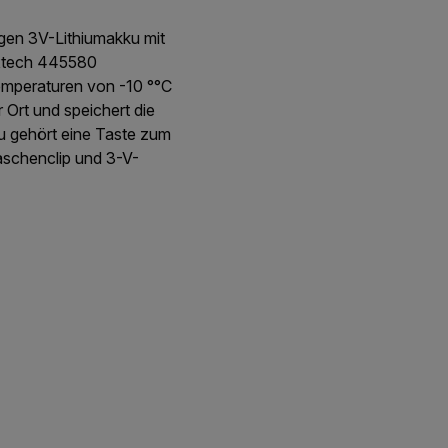
igen 3V-Lithiumakku mit
Extech 445580
emperaturen von -10 °°C
r Ort und speichert die
u gehört eine Taste zum
aschenclip und 3-V-