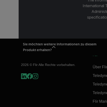
International 
Administ
specificatio
Sie möchten weitere Informationen zu diesem
Produkt erhalten?
Flir
2026 © Flir Alle Rechte vorbehalten.
Über Fli
Teledyn
Teledyn
Teledyn
Flir Mar