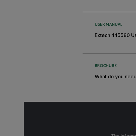
USER MANUAL
Extech 445580 U
BROCHURE
What do you nee
The informa