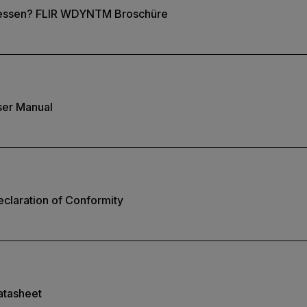
messen? FLIR WDYNTM Broschüre
ser Manual
claration of Conformity
atasheet