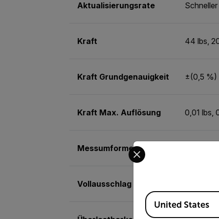
Aktualisierungsrate
Schneller
Kraft
44 lbs, 2
Kraft Grundgenauigkeit
±(0,5 %)
Kraft Max. Auflösung
0,01 lbs,
Select your preferred co
Messumformer
Wägezell
Vollausschlag
2,00 mm
Available Locations
United States