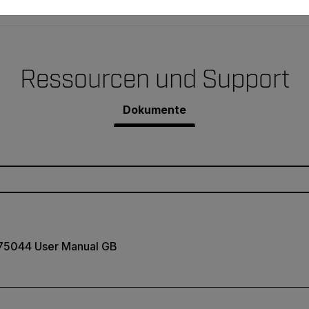
Ressourcen und Support
Dokumente
75044 User Manual GB