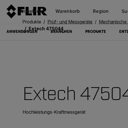
Anmelden
Warenkorb
Region
Su
Unread messages
Modell
Entfernen
Elemente
Element
In den Warenkorb
Im Warenkorb
Produkte
Prüf- und Messgeräte
Mechanische
Extech 475044
ANWENDUNGEN
BRANCHEN
PRODUKTE
ENT
Extech 4750
Hochleistungs-Kraftmessgerät