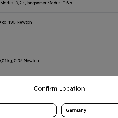
 Modus: 0,2 s, langsamer Modus: 0,6 s
0 kg, 196 Newton
 0,01 kg, 0,05 Newton
untry and language from the options below to access the appro
e
Confirm Location
Germany