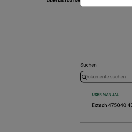
Überlastbarkeit
30 kg
Suchen
USER MANUAL
Extech 475040 4