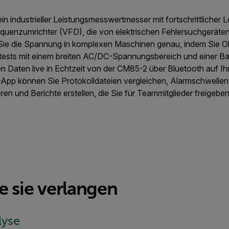
ein industrieller Leistungsmesswertmesser mit fortschrittlicher
requenzumrichter (VFD), die von elektrischen Fehlersuchgeräten 
Sie die Spannung in komplexen Maschinen genau, indem Sie Obe
ests mit einem breiten AC/DC-Spannungsbereich und einer Ba
n Daten live in Echtzeit von der CM85-2 über Bluetooth auf Ih
p können Sie Protokolldateien vergleichen, Alarmschwellenw
ieren und Berichte erstellen, die Sie für Teammitglieder freigeb
ie sie verlangen
lyse