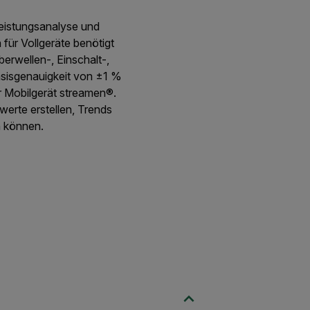
 Leistungsanalyse und
für Vollgeräte benötigt
rwellen-, Einschalt-,
sisgenauigkeit von ±1 %
r Mobilgerät streamen®.
erte erstellen, Trends
en können.