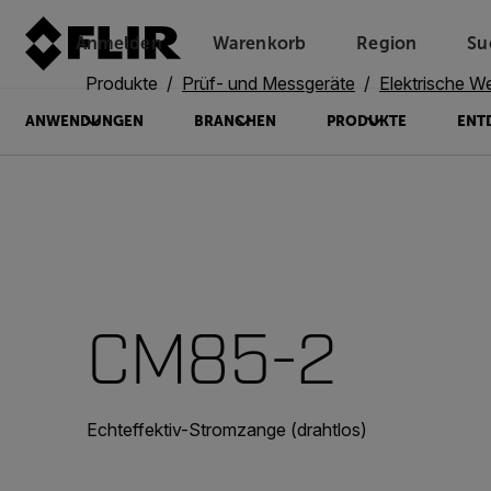
Anmelden
Warenkorb
Region
Su
Unread messages
Modell
Entfernen
Elemente
Element
In den Warenkorb
Im Warenkorb
Produkte
Prüf- und Messgeräte
Elektrische W
ANWENDUNGEN
BRANCHEN
PRODUKTE
ENT
CM85-2
Echteffektiv-Stromzange (drahtlos)