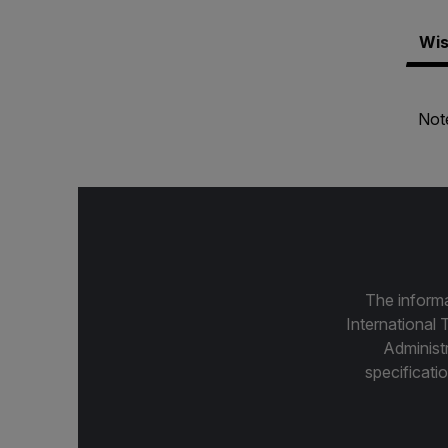
Wis
Note
The informa
International 
Administ
specificatio