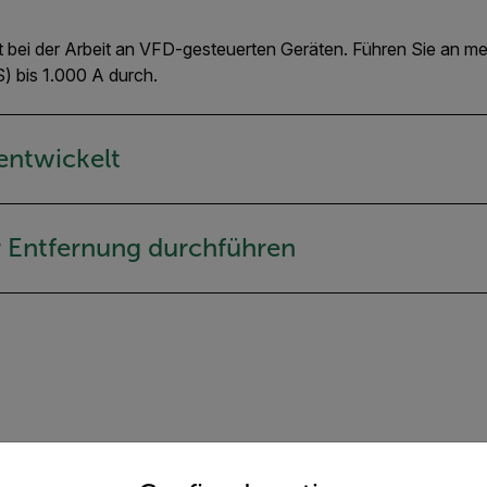
bei der Arbeit an VFD-gesteuerten Geräten. Führen Sie an meh
bis 1.000 A durch.
 entwickelt
r Entfernung durchführen
untry and language from the options below to access the appro