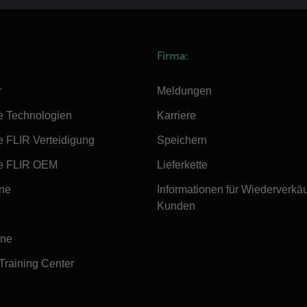
Firma:
r
Meldungen
e Technologien
Karriere
e FLIR Verteidigung
Speichern
e FLIR OEM
Lieferkette
ine
Informationen für Wiederverkä
Kunden
ine
 Training Center