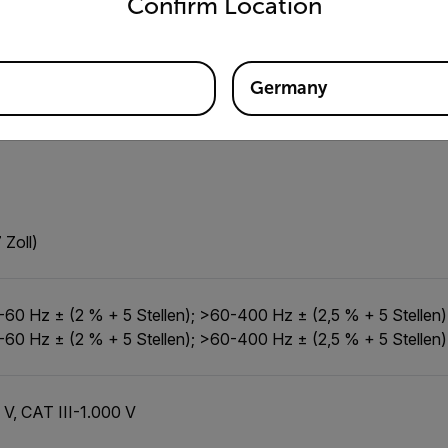
Confirm Location
Kommunikation und Datenspeicher
Stromversorgung
Germany
n
 Zoll)
-60 Hz ± (2 % + 5 Stellen); >60-400 Hz ± (2,5 % + 5 Stellen)
-60 Hz ± (2 % + 5 Stellen); >60-400 Hz ± (2,5 % + 5 Stellen)
V, CAT III-1.000 V