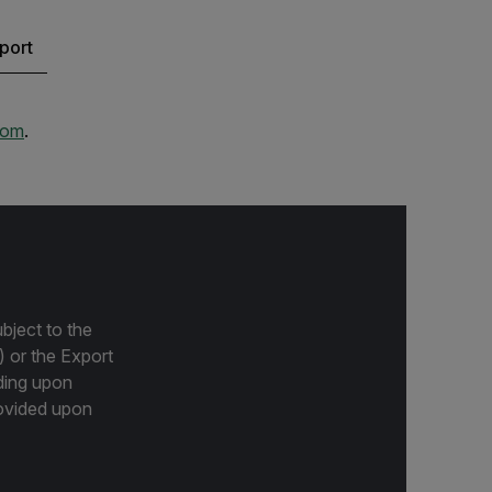
port
com
.
bject to the
) or the Export
ding upon
provided upon