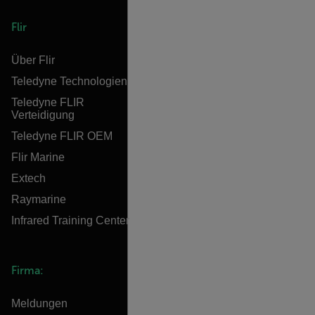
Flir
Über Flir
Teledyne Technologien
Teledyne FLIR
Verteidigung
Teledyne FLIR OEM
Flir Marine
Extech
Raymarine
Infrared Training Center
Firma:
Meldungen