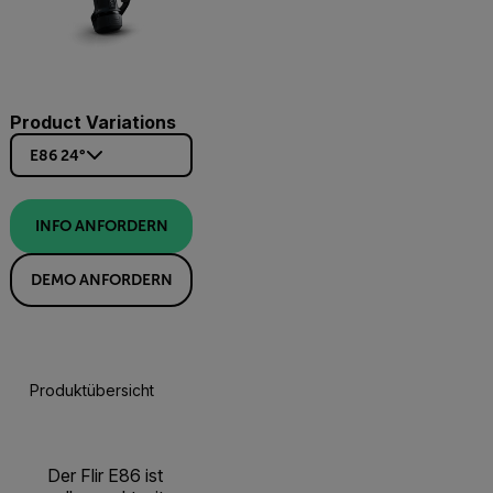
Product Variations
E86 24°
INFO ANFORDERN
DEMO ANFORDERN
Produktübersicht
Technische Daten
Zubehör
Res
Der Flir E86 ist