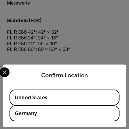
Messwerte
Sichtfeld (FOV)
FLIR E86 42°: 42° × 32°
FLIR E86 24°: 24° × 18°
FLIR E86 14°: 14° × 10°
FLIR E86 80°: 80 × 63° × 63°
Digitalkamera
Select your preferred country and language from the options 
Confirm Location
5 MP, mit integrierter LED-
Foto-/Videolampe; deaktiviert, wenn
80° Objektive verwendet werden
Available Locations
United States
Display
Germany
4-Zoll-LCD-Touchscreen mit
640 × 480 Pixeln und automatischer