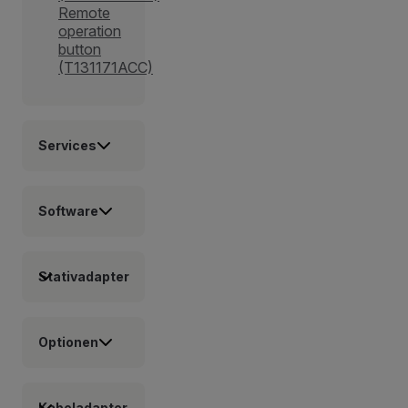
Remote
operation
button
(T131171ACC)
Services
Software
Stativadapter
Optionen
Kabeladapter