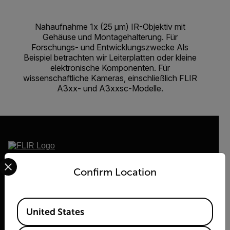
Nahaufnahme 1x (25 μm) IR-Objektiv mit
Gehäuse und Montagehalterung. Für
Forschungs- und Entwicklungszwecke Als
Beispiel betrachten wir Leiterplatten oder kleine
elektronische Komponenten. Für
wissenschaftliche Kameras, einschließlich FLIR
A3xx- und A3xxsc-Modelle.
Select your preferred country and language from the options 
2026 © Flir Alle Rechte vorbehalten.
Confirm Location
Available Locations
United States