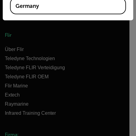
Germany
Flir
Über Flir
Teledyne Technologien
Teledyne FLIR Verteidigung
Teledyne FLIR OEM
Flir Marine
Extech
Raymarine
Infrared Training Center
Firma: