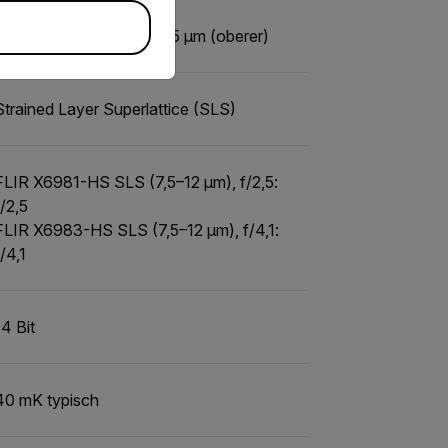
7,5 µm (unterer), 11,5–12,5 µm (oberer)
Strained Layer Superlattice (SLS)
FLIR X6981-HS SLS (7,5–12 μm), f/2,5:
f/2,5
FLIR X6983-HS SLS (7,5–12 μm), f/4,1:
f/4,1
14 Bit
40 mK typisch