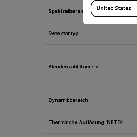
Available Locations
United States
Spektralbereich
Detektortyp
Blendenzahl Kamera
Dynamikbereich
Thermische Auflösung (NETD)