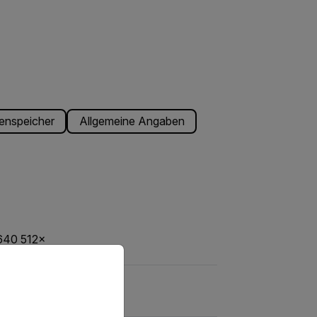
enspeicher
Allgemeine Angaben
640 512×
priate version of our website.
25 µm