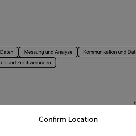
 Daten
Messung und Analyse
Kommunikation und Dat
n und Zertifizierungen
untry and language from the options below to access the appro
Confirm Location