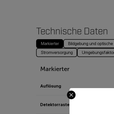
Technische Daten
Markierter
Bildgebung und optische
Stromversorgung
Umgebungsfaktore
Markierter
Auflösung
Select your preferred co
Detektorraster