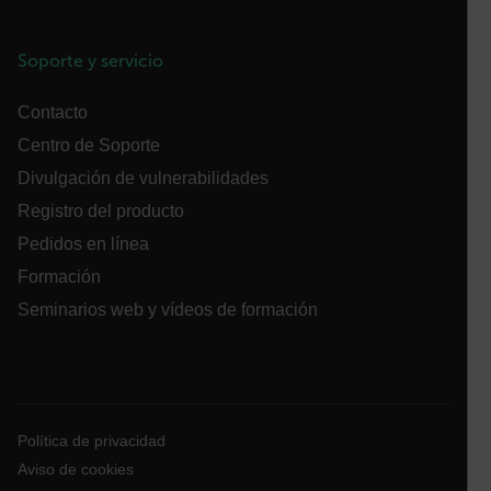
cashrun_site_id
Soporte y servicio
Contacto
Centro de Soporte
CS_FPC
Divulgación de vulnerabilidades
Registro del producto
Política de Privacidad de Google
Pedidos en línea
customizerChangeKey
Formación
sf_territory
Seminarios web y vídeos de formación
x-ms-cpim-cache|[-abcdefghijklmnopqrstuvwxyz_0123456789]{2
__epiXSRF
Política de privacidad
Aviso de cookies
OpenIdConnect.nonce.