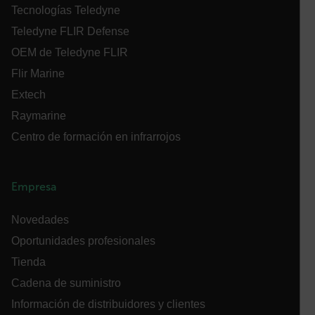
COOKIES DE FUNCIONALIDAD
Tecnologías Teledyne
Teledyne FLIR Defense
OEM de Teledyne FLIR
Flir Marine
Cookies estrictamente necesarias
Cookies de rendimiento
Extech
Cookies de preferencias
Raymarine
Cookies de funcionalidad
Centro de formación en infrarrojos
Las cookies estrictamente necesarias permiten la
funcionalidad principal del sitio web, como el inicio
de sesión de usuario y la gestión de cuentas. El sitio
Empresa
web no se puede utilizar correctamente sin las
cookies estrictamente necesarias.
Novedades
Nombre
Oportunidades profesionales
cart_products_oids
Tienda
cart_products_skus
Cadena de suministro
Información de distribuidores y clientes
cashrun_session_id