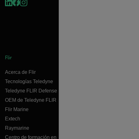
Flir
Acerca de Flir
Tecnologías Teledyne
Teledyne FLIR Defense
OEM de Teledyne FLIR
Flir Marine
Extech
Raymarine
Centro de formación en