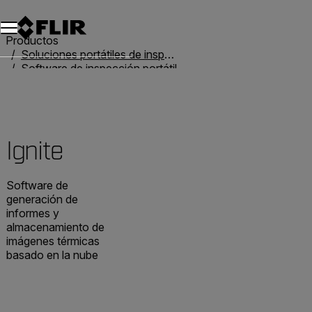
Unread messages
Modelo
Eliminar
artículos
artículo
Añadir al carro
Añadido al carro
Productos
Soluciones portátiles de inspección
Software de inspección portátil
Ignite
Ignite
Software de
generación de
informes y
almacenamiento de
imágenes térmicas
basado en la nube