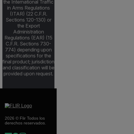
the International Traffic
in Arms Regulations
(ITAR) (22 C.F.R.
Sections 120-130) or
the Export
Administration
Regulations (EAR) (15
C.F.R. Sections 730-
774) depending upon
specifications for the
final product; jurisdiction
and classification will be
provided upon request.
2026 © Flir Todos los
derechos reservados.