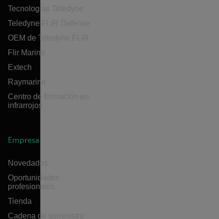
Tecnologías Teledyne
Teledyne FLIR Defense
OEM de Teledyne FLIR
Flir Marine
Extech
Raymarine
Centro de formación en
infrarrojos
Empresa
Novedades
Oportunidades
profesionales
Tienda
Cadena de suministro