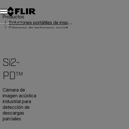
Unread messages
Modelo
Eliminar
artículos
artículo
Añadir al carro
Añadido al carro
Productos
Soluciones portátiles de inspección
Cámaras de imágenes acústicas
Cámaras de imágenes acústicas
Si2-PD™
Si2-
PD™
Cámara de
imagen acústica
industrial para
detección de
descargas
parciales