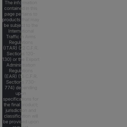
The information
contained in this
page pertains to
products that may
be subject to the
International
Traffic in Arms
Regulations
(ITAR) (22 C.F.R.
Sections 120-
130) or the Export
Administration
Regulations
(EAR) (15 C.F.R.
Sections 730-
774) depending
upon
specifications for
the final product;
jurisdiction and
classification will
be provided upon