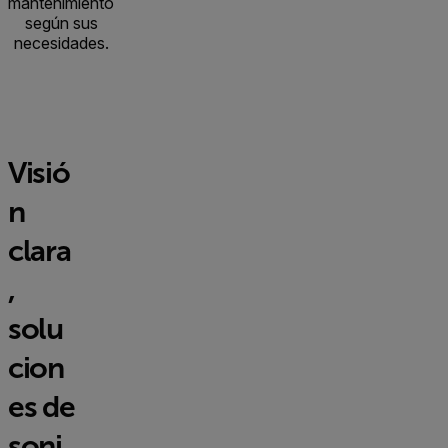
mantenimiento
según sus
necesidades.
Visió
n
clara
,
solu
cion
es de
soni