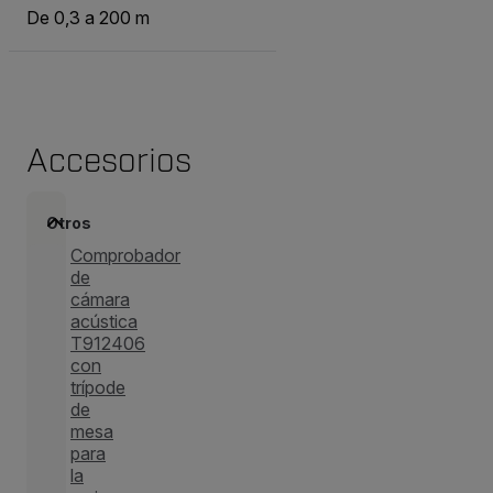
De 0,3 a 200 m
Accesorios
Otros
Comprobador
de
cámara
acústica
T912406
con
trípode
de
mesa
para
la