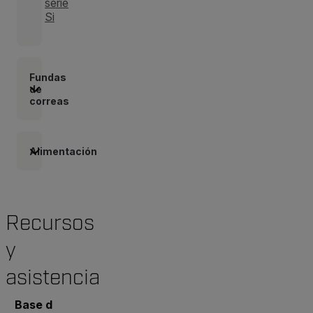
serie
Si
Fundas
de
correas
Alimentación
Recursos
y
asistencia
Base de conocimientos
Documentos
Contacto co