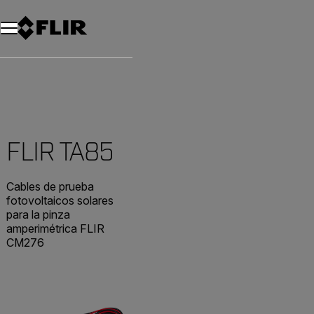
Unread messages
Modelo
Eliminar
artículos
artículo
Añadir al carro
Añadido al carro
FLIR TA85
Cables de prueba
fotovoltaicos solares
para la pinza
amperimétrica FLIR
CM276