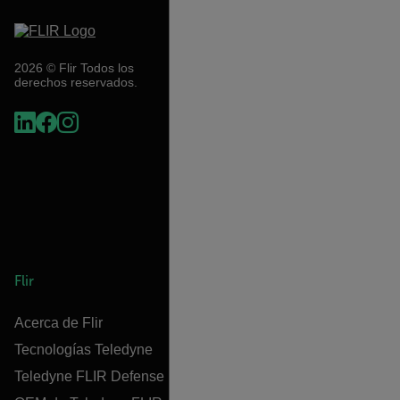
2026 © Flir Todos los
derechos reservados.
Flir
Acerca de Flir
Tecnologías Teledyne
Teledyne FLIR Defense