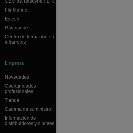
OEM de Teledyne FLIR
Flir Marine
Extech
Raymarine
Centro de formación en
infrarrojos
Empresa
Novedades
Oportunidades
profesionales
Tienda
Cadena de suministro
Información de
distribuidores y clientes