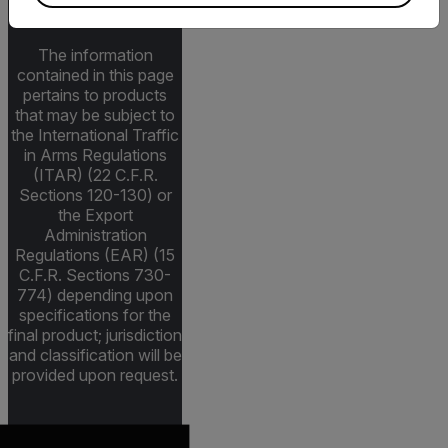
Restrictions
The information
contained in this page
pertains to products
that may be subject to
the International Traffic
in Arms Regulations
(ITAR) (22 C.F.R.
Sections 120-130) or
the Export
Administration
Regulations (EAR) (15
C.F.R. Sections 730-
774) depending upon
specifications for the
final product; jurisdiction
and classification will be
provided upon request.