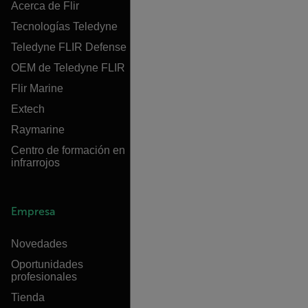
Acerca de Flir
Tecnologías Teledyne
Teledyne FLIR Defense
OEM de Teledyne FLIR
Flir Marine
Extech
Raymarine
Centro de formación en
infrarrojos
Empresa
Novedades
Oportunidades
profesionales
Tienda