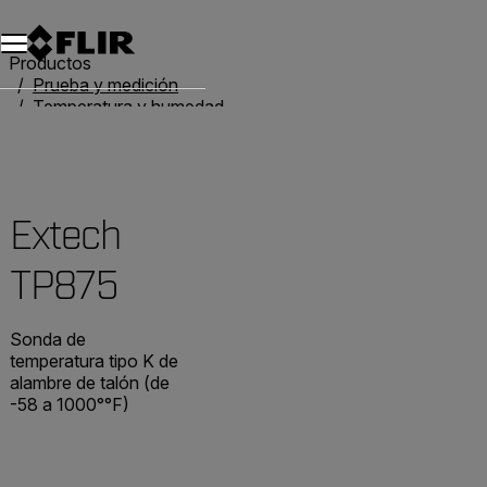
Unread messages
Modelo
Eliminar
artículos
artículo
Añadir al carro
Añadido al carro
Productos
Prueba y medición
Temperatura y humedad
Termómetros
Extech TP875
Extech
TP875
Sonda de
temperatura tipo K de
alambre de talón (de
-58 a 1000°°F)