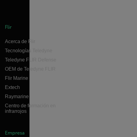
Flir
Acerca de Flir
Tecnologías Teledyne
Teledyne FLIR Defense
OEM de Teledyne FLIR
Flir Marine
Extech
Raymarine
Centro de formación en
infrarrojos
Empresa