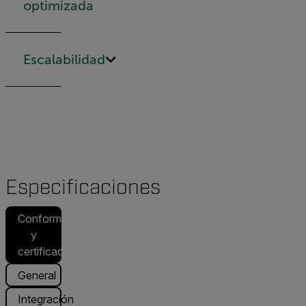
optimizada
Escalabilidad
Especificaciones
Conformidad
y
certificaciones
General
Integración