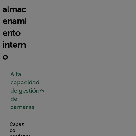
almac
enami
ento
intern
o
Alta
capacidad
de gestión
de
cámaras
Capaz
de