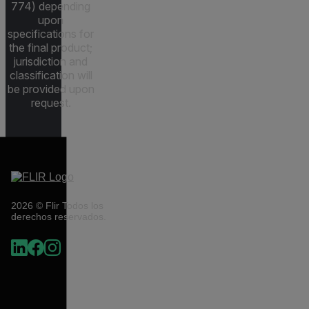
774) depending
upon
specifications for
the final product;
jurisdiction and
classification will
be provided upon
request.
2026 © Flir Todos los
derechos reservados.