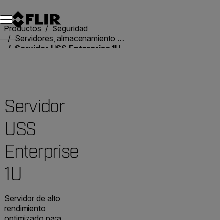
Unread messages
Modelo
Eliminar
artículos
artículo
Añadir al carro
Añadido al carro
Productos
Seguridad
Servidores, almacenamiento y clientes
Servidor USS Enterprise 1U
Servidor
USS
Enterprise
1U
Servidor de alto
rendimiento
optimizado para