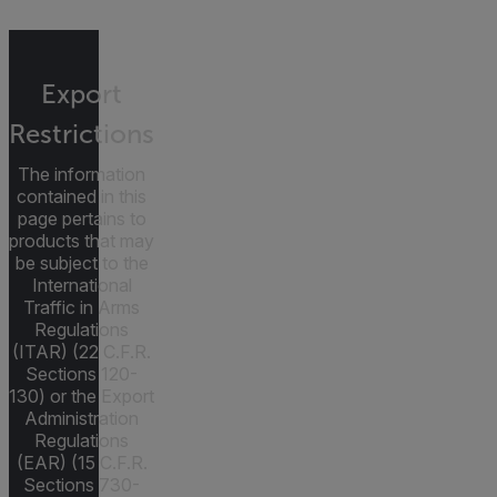
Export
Restrictions
The information
contained in this
page pertains to
products that may
be subject to the
International
Traffic in Arms
Regulations
(ITAR) (22 C.F.R.
Sections 120-
130) or the Export
Administration
Regulations
(EAR) (15 C.F.R.
Sections 730-