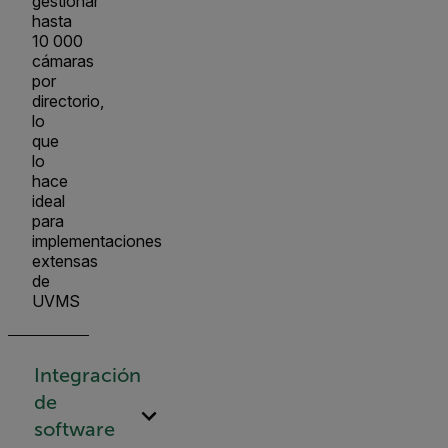
gestionar
hasta
10 000
cámaras
por
directorio,
lo
que
lo
hace
ideal
para
implementaciones
extensas
de
UVMS
Integración
de
software