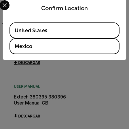
Select your preferred country and language from the options 
Confirm Location
DESCARGAR
Available Locations
United States
CERTIFICATION
Extech 380396 Declaration
Mexico
of Conformity
DESCARGAR
USER MANUAL
Extech 380395 380396
User Manual GB
DESCARGAR