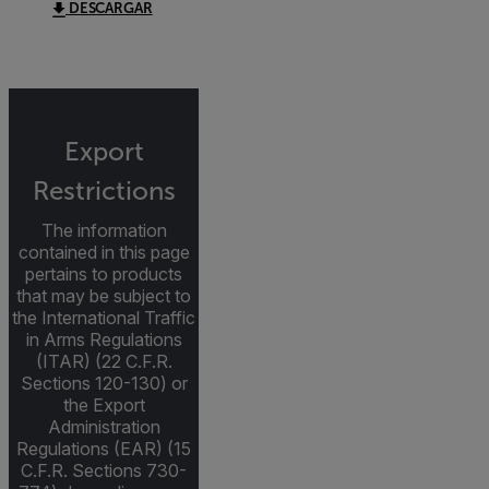
DESCARGAR
Export
Restrictions
The information
contained in this page
pertains to products
that may be subject to
the International Traffic
in Arms Regulations
(ITAR) (22 C.F.R.
Sections 120-130) or
the Export
Administration
Regulations (EAR) (15
C.F.R. Sections 730-