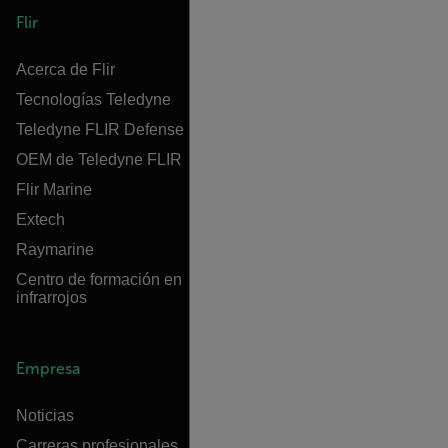
Flir
Acerca de Flir
Tecnologías Teledyne
Teledyne FLIR Defense
OEM de Teledyne FLIR
Flir Marine
Extech
Raymarine
Centro de formación en
infrarrojos
Empresa
Noticias
Carreras profesionales