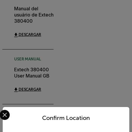
Manual del
usuário de Extech
380400
DESCARGAR
USER MANUAL
Extech 380400
User Manual GB
DESCARGAR
Select your preferred country and language from the options 
CERTIFICATION
Confirm Location
Extech 380400
Declaration of