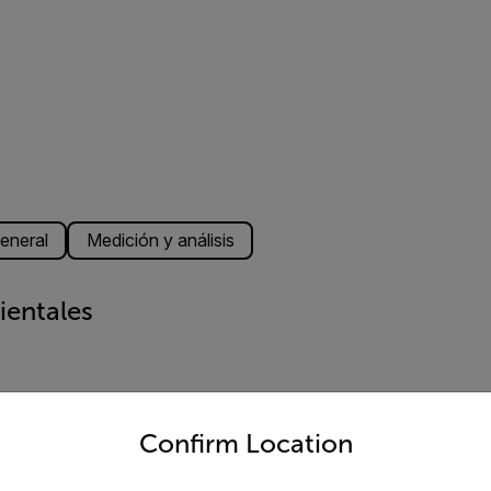
eneral
Medición y análisis
ientales
untry and language from the options below to access the appro
Confirm Location
°C a 70 °C