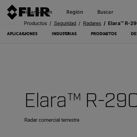
Iniciar Sesión
Región
Buscar
Productos
Seguridad
Radares
Elara™ R-2
APLICACIONES
INDUSTRIAS
PRODUCTOS
DE
Elara™ R-29
Radar comercial terrestre