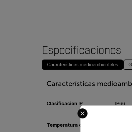
Especificaciones
Características medioambientales
G
Características medioamb
Clasificación IP
IP66
Select your preferred co
Temperatura operativa
De -40 