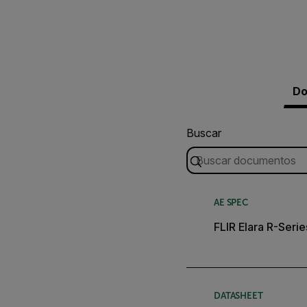
Do
Buscar
AE SPEC
FLIR Elara R-Seri
DATASHEET