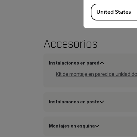
Available Locations
United States
Accesorios
Instalaciones en pared
Kit de montaje en pared de unidad 
Instalaciones en poste
Montajes en esquina