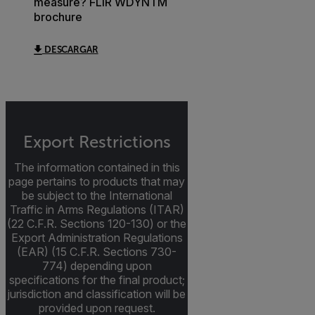
measure? FLIR WDYNTM
brochure
DESCARGAR
Export Restrictions
The information contained in this
page pertains to products that may
be subject to the International
Traffic in Arms Regulations (ITAR)
(22 C.F.R. Sections 120-130) or the
Export Administration Regulations
(EAR) (15 C.F.R. Sections 730-
774) depending upon
specifications for the final product;
jurisdiction and classification will be
provided upon request.