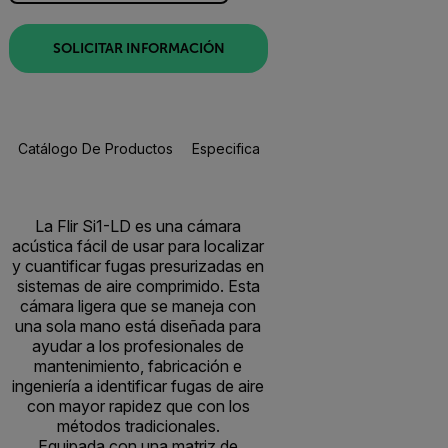
SOLICITAR INFORMACIÓN
Catálogo De Productos
Especificaciones
Accesorios
R
La Flir Si1-LD es una cámara
acústica fácil de usar para localizar
y cuantificar fugas presurizadas en
sistemas de aire comprimido. Esta
cámara ligera que se maneja con
una sola mano está diseñada para
ayudar a los profesionales de
mantenimiento, fabricación e
ingeniería a identificar fugas de aire
con mayor rapidez que con los
métodos tradicionales.
Equipada con una matriz de