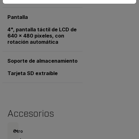
Pantalla
4", pantalla táctil de LCD de
640 x 480 pixeles, con
rotación automática
Soporte de almacenamiento
Tarjeta SD extraíble
Accesorios
Otro