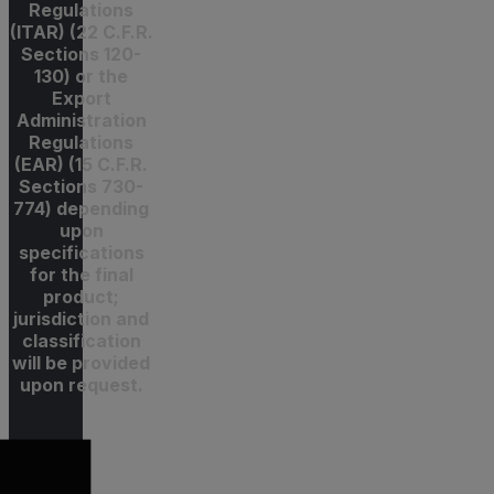
Regulations
(ITAR) (22 C.F.R.
Sections 120-
130) or the
Export
Administration
Regulations
(EAR) (15 C.F.R.
Sections 730-
774) depending
upon
specifications
for the final
product;
jurisdiction and
classification
will be provided
upon request.