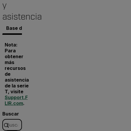
y
asistencia
Base de conocimientos
Documentos
Software y 
Nota:
Para
obtener
más
recursos
de
asistencia
de la serie
T, visite
Support.F
LIR.com
.
Buscar