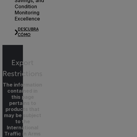
Savings, and
Condition
Monitoring
Excellence
DESCUBRA
CÓMO
Export
Restrictions
The information
contained in
this page
pertains to
products that
may be subject
to the
International
Traffic in Arms