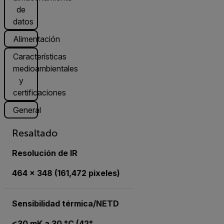
de
datos
Alimentación
Características
medioambientales
y
certificaciones
General
Resaltado
Resolución de IR
464 × 348 (161,472 pixeles)
Sensibilidad térmica/NETD
<30 mK a 30 °C (42°