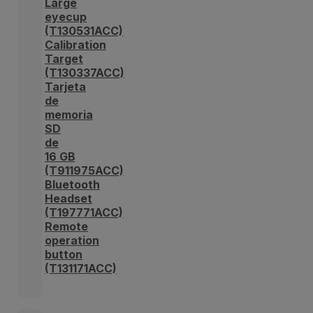
Large
eyecup
(T130531ACC)
Calibration
Target
(T130337ACC)
Tarjeta
de
memoria
SD
de
16 GB
(T911975ACC)
Bluetooth
Headset
(T197771ACC)
Remote
operation
button
(T131171ACC)