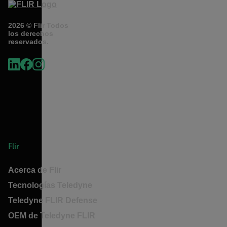
2026 © Flir Todos
los derechos
reservados.
Flir
Acerca de Flir
Tecnologías Teledyne
Teledyne FLIR Defense
OEM de Teledyne FLIR