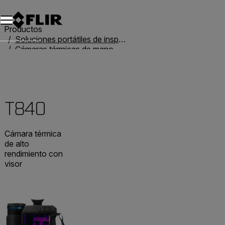
Productos
Soluciones portátiles de inspección
Cámaras térmicas de mano
T-Series
T840
T840
Cámara térmica
de alto
rendimiento con
visor