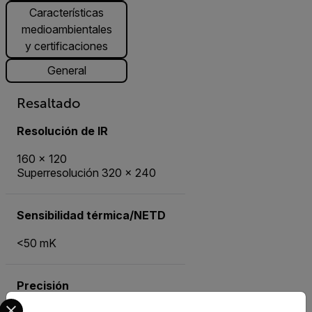
Características
medioambientales
y certificaciones
General
Resaltado
Resolución de IR
160 × 120
Superresolución 320 × 240
Sensibilidad térmica/NETD
<50 mK
Precisión
Select your preferred country and language from the options 