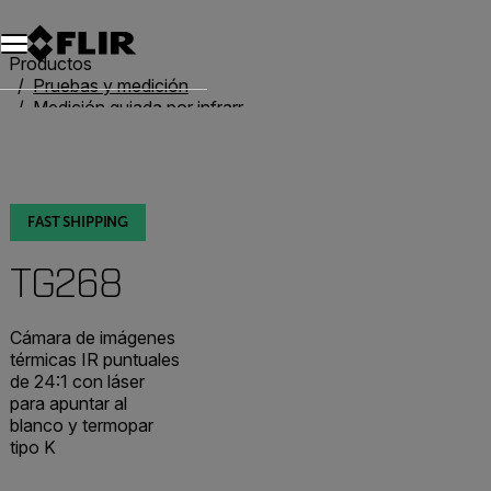
Productos
Pruebas y medición
Medición guiada por infrarrojos
Termómetros IR
TG268
FAST SHIPPING
TG268
Cámara de imágenes
térmicas IR puntuales
de 24:1 con láser
para apuntar al
blanco y termopar
tipo K