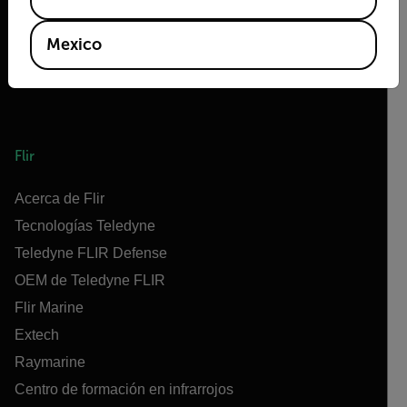
Mexico
Flir
Acerca de Flir
Tecnologías Teledyne
Teledyne FLIR Defense
OEM de Teledyne FLIR
Flir Marine
Extech
Raymarine
Centro de formación en infrarrojos