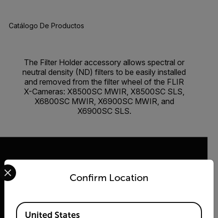
Catálogo De Productos
The Filter Holder accessory allows spectral or
neutral density (ND) filters to be easily installed
and removed from the filter wheel of the FLIR
X-Cameras: X8500SC MWIR, X8500SC SLS,
X6800SC MWIR, X6900SC MWIR, and
X6900SC SLS.
Select your preferred country and language from the options 
Confirm Location
2026 © Flir Todos los derechos reservados.
Available Locations
United States