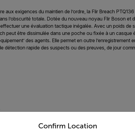
 aux exigences du maintien de l’ordre, la Flir Breach PTQ136 
dans l’obscurité totale. Dotée du nouveau noyau Flir Boson et
d'effectuer une évaluation tactique inégalée. Avec un poids d
each peut être dissimulée dans une poche ou fixée à un casque éq
équipement’ des agents. Elle permet en outre l’enregistrement 
de détection rapide des suspects ou des preuves, de jour comm
e
untry and language from the options below to access the appro
Confirm Location
hermique interne du modèle Flir Boson, associé à un écran haut
 ainsi que de meilleures capacités de détection et de classific