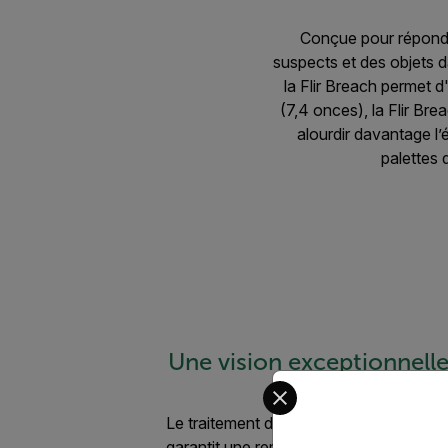
Conçue pour répondre
suspects et des objets 
la Flir Breach permet 
(7,4 onces), la Flir Br
alourdir davantage l’
palettes 
Une vision exceptionnell
Select your preferred co
Le traitement d’image avancé du cœur t
garantit une remarquable clarté d’image,