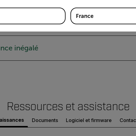
France
ode mains libres
nce inégalé
Ressources et assistance
aissances
Documents
Logiciel et firmware
Contact