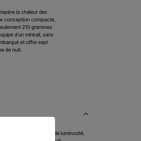
repère la chaleur des
 de conception compacte,
e seulement 210 grammes
uipé d’un minirail, sans
embarqué et offre sept
e de nuit.
priate version of our website.
e définition d'une grande luminosité,
ation, de jour comme de nuit.