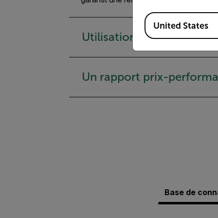
Available Locations
United States
Utilisation pratique en m
Un rapport prix-performa
Base de conn