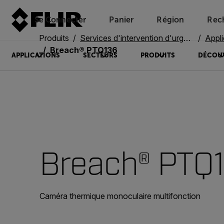
Se Connecter
Panier
Région
Rec
Unread messages
Modèle
Supprimer
articles
article
Ajouter au panier
Ajouté au panier
Produits
Services d'intervention d'urgence
Applic
Breach® PTQ136
APPLICATIONS
SECTEURS
PRODUITS
DÉCOU
Breach® PTQ
Caméra thermique monoculaire multifonction