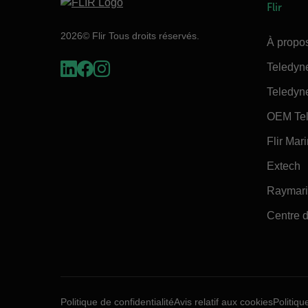
Flir
2026© Flir Tous droits réservés.
À propos
Teledyn
Teledyn
OEM Tel
Flir Mar
Extech
Raymar
Centre d
Politique de confidentialité
Avis relatif aux cookies
Politiqu