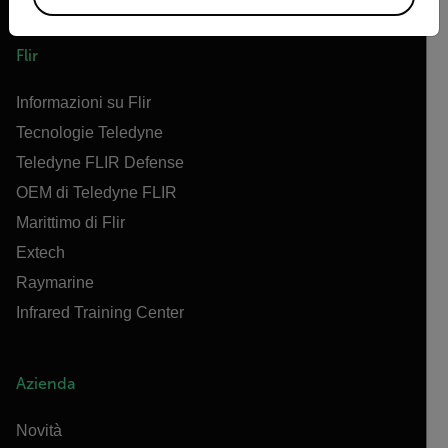
Flir
Informazioni su Flir
Tecnologie Teledyne
Teledyne FLIR Defense
OEM di Teledyne FLIR
Marittimo di Flir
Extech
Raymarine
Infrared Training Center
Azienda
Novità