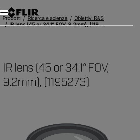
Unread messages
Modello
Rimuovi
articoli
articolo
Aggiungi al carrello
Aggiunto al carrello
Prodotti
Ricerca e scienza
Obiettivi R&S
IR lens (45 or 34.1° FOV, 9.2mm), (1195273)
IR lens (45 or 34.1° FOV,
9.2mm), (1195273)