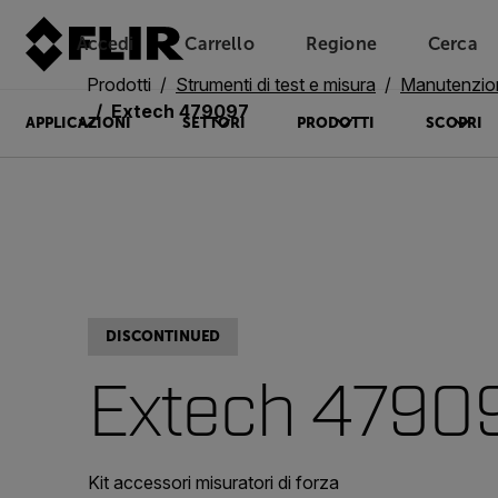
Accedi
Carrello
Regione
Cerca
Unread messages
Modello
Rimuovi
articoli
articolo
Aggiungi al carrello
Aggiunto al carrello
Prodotti
Strumenti di test e misura
Manutenzio
Extech 479097
APPLICAZIONI
SETTORI
PRODOTTI
SCOPRI
DISCONTINUED
Extech 4790
Kit accessori misuratori di forza