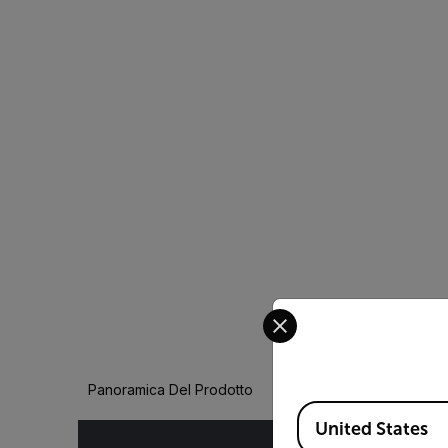
Select your preferred co
Panoramica Del Prodotto
Available Locations
United States