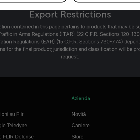
Export Restrictions
tion contained in this page pertains to products that may be su
Traffic in Arms Regulations (ITAR) (22 C.F.R. Sections 120-130
ration Regulations (EAR) (15 C.F.R. Sections 730-774) depen
ns for the final product; jurisdiction and classification will be 
request.
Azienda
ioni su Flir
Novità
gie Teledyne
Carriere
e FLIR Defense
Store