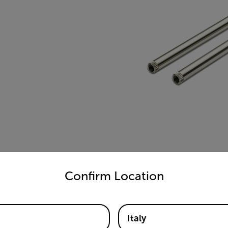
untry and language from the options below to access the appro
Confirm Location
Italy