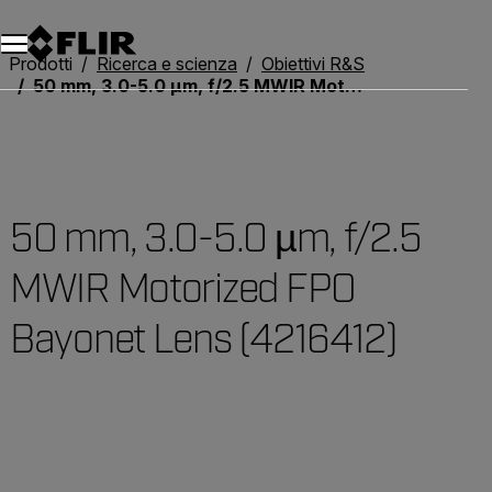
Unread messages
Modello
Rimuovi
articoli
articolo
Aggiungi al carrello
Aggiunto al carrello
Prodotti
Ricerca e scienza
Obiettivi R&S
50 mm, 3.0-5.0 µm, f/2.5 MWIR Motorized FPO Bayonet Lens (4216412)
50 mm, 3.0-5.0 µm, f/2.5
MWIR Motorized FPO
Bayonet Lens (4216412)