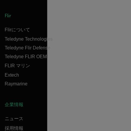
Flir
Flirについて
Teledyne Technologies
Teledyne Flir Defense
Teledyne FLIR OEM
FLIR マリン
Extech
Raymarine
企業情報
ニュース
採用情報