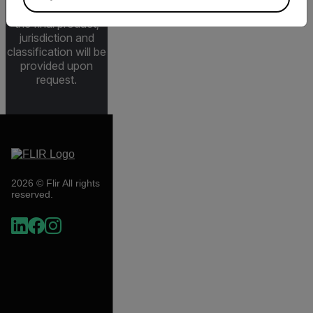
specifications for
the final product;
jurisdiction and
classification will be
provided upon
request.
2026 © Flir All rights
reserved.