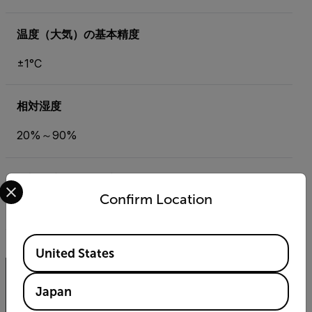
温度（大気）の基本精度
±1°C
相対湿度
20%～90%
相対湿度の基本精度
Select your preferred country and language from the options 
Confirm Location
±5%
Available Locations
United States
Japan
Export Restrictions