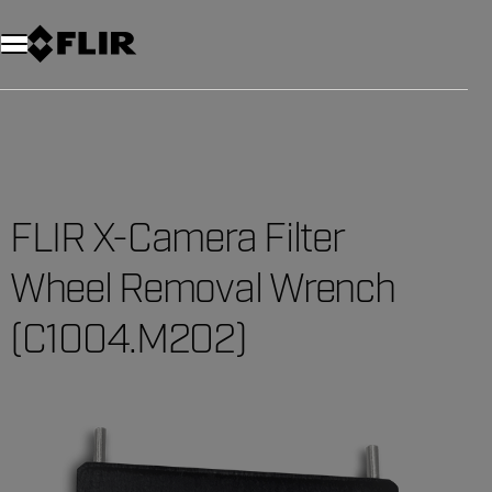
FLIR X-Camera Filter
Wheel Removal Wrench
(C1004.M202)