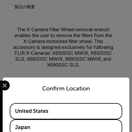
製品の概要
The X-Camera Filter Wheel removal wrench
enables the user to remove the filters from the
X-Camera motorized filter wheel. This
accessory is designed exclusively for following
FLIR X-Cameras: X8500SC MWIR, X8500SC
SLS, X6800SC MWIR, X6900SC MWIR, and
X6900SC SLS.
Select your preferred country and language from the options 
Confirm Location
Available Locations
2026 © Flir All rights reserved.
United States
Japan