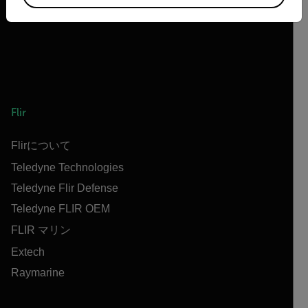
Flir
Flirについて
Teledyne Technologies
Teledyne Flir Defense
Teledyne FLIR OEM
FLIR マリン
Extech
Raymarine