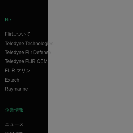
Flir
Flirについて
Teledyne Technologies
Teledyne Flir Defense
Teledyne FLIR OEM
FLIR マリン
Extech
Raymarine
企業情報
ニュース