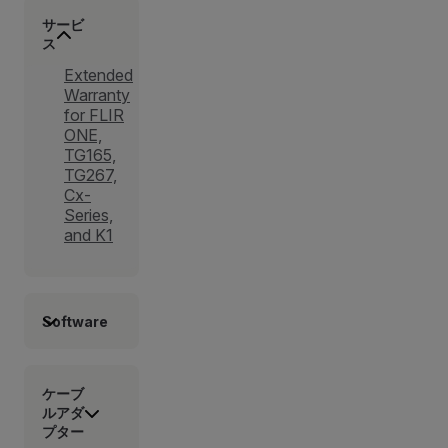
サービ
ス
Extended
Warranty
for FLIR
ONE,
TG165,
TG267,
Cx-
Series,
and K1
Software
ケーブ
ルアダ
プター