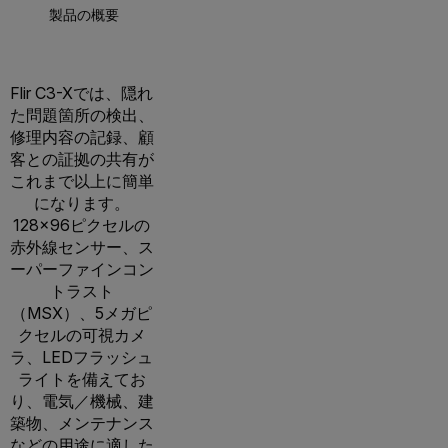
製品の概要
仕様
アクセサリー
リソ
Flir C3-Xでは、隠れ
た問題箇所の検出、
修理内容の記録、顧
客との証拠の共有が
これまで以上に簡単
になります。
128×96ピクセルの
赤外線センサー、ス
ーパーファインコン
トラスト
（MSX）、5メガピ
クセルの可視カメ
ラ、LEDフラッシュ
ライトを備えてお
り、電気／機械、建
築物、メンテナンス
などの用途に適した