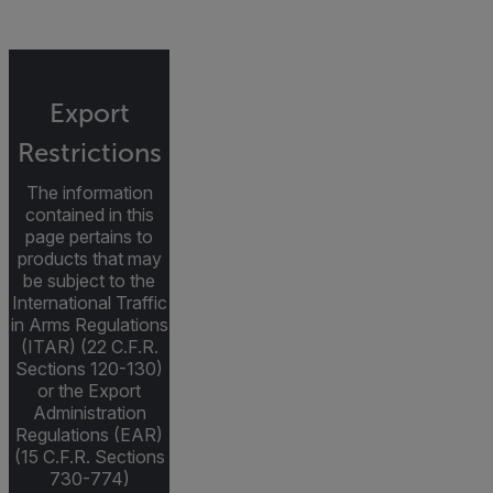
Export
Restrictions
The information
contained in this
page pertains to
products that may
be subject to the
International Traffic
in Arms Regulations
(ITAR) (22 C.F.R.
Sections 120-130)
or the Export
Administration
Regulations (EAR)
(15 C.F.R. Sections
730-774)