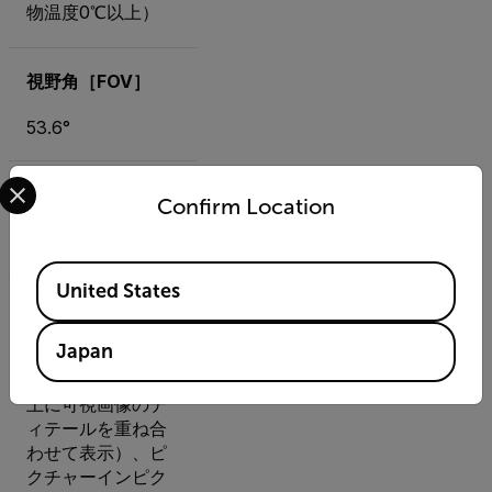
物温度0℃以上）
視野角［FOV］
53.6°
Select your preferred country and language from the options 
デジタルカメラ
Confirm Location
5MP（解像度）
Available Locations
United States
画像モード
Japan
熱画像、可視画
像、MSX（熱画像
上に可視画像のデ
ィテールを重ね合
わせて表示）、ピ
クチャーインピク