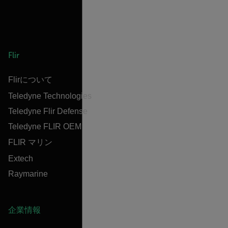
Flir
Flirについて
Teledyne Technologies
Teledyne Flir Defense
Teledyne FLIR OEM
FLIR マリン
Extech
Raymarine
企業情報