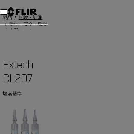
製品
試験・計測
衛生・安全・環境
水質メーター
Extech CL207
Extech
CL207
塩素基準