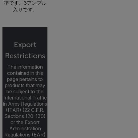
準です。3アンプル
入りです。
Export
Restrictions
The information
contained in this
page pertains to
products that may
be subject to the
International Traffic
in Arms Regulations
(ITAR) (22 C.F.R.
Sections 120-130)
or the Export
Administration
Regulations (EAR)