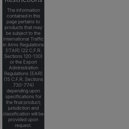
The information
contained in this
page pertains to
products that may
be subject to the
International Traffic
in Arms Regulations
(ITAR) (22 C.F.R.
Sections 120-130)
or the Export
Administration
Regulations (EAR)
(15 C.F.R. Sections
730-774)
depending upon
specifications for
the final product;
jurisdiction and
classification will be
provided upon
request.