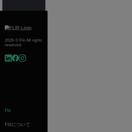
2026 © Flir All rights
reserved.
Flir
Flirについて