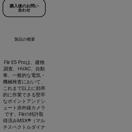
購入後のお問い
合わせ
製品の概要
仕様
アクセサリー
リソ
Flir E5 Proは、建物
調査、HVAC、自動
車、一般的な電気・
機械検査において、
これまで以上に効率
的に作業できる堅牢
なポイントアンドシ
ュート赤外線カメラ
です。Flirの特許取
得済みMSX®（マル
チスペクトルダイナ