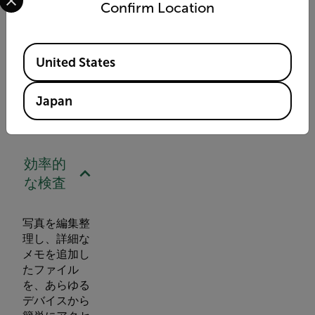
計方法
Confirm Location
THERMAL
STUDIOトレー
Available Locations
ニング
United States
Japan
効率的
な検査
写真を編集整
理し、詳細な
メモを追加し
たファイル
を、あらゆる
デバイスから