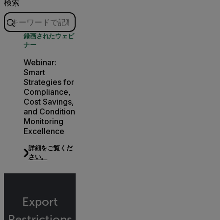
検索
録画されたウェビ
ナー
Webinar:
Smart
Strategies for
Compliance,
Cost Savings,
and Condition
Monitoring
Excellence
詳細をご覧くだ
さい。
Export
Restrictions