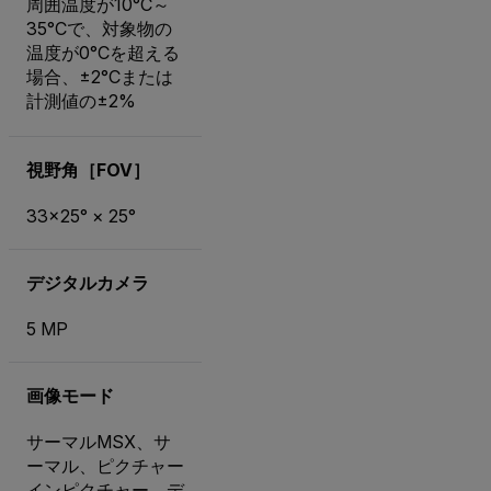
周囲温度が10°C～
35°Cで、対象物の
温度が0°Cを超える
場合、±2°Cまたは
計測値の±2%
視野角［FOV］
33×25° × 25°
デジタルカメラ
5 MP
画像モード
サーマルMSX、サ
ーマル、ピクチャー
インピクチャー、デ