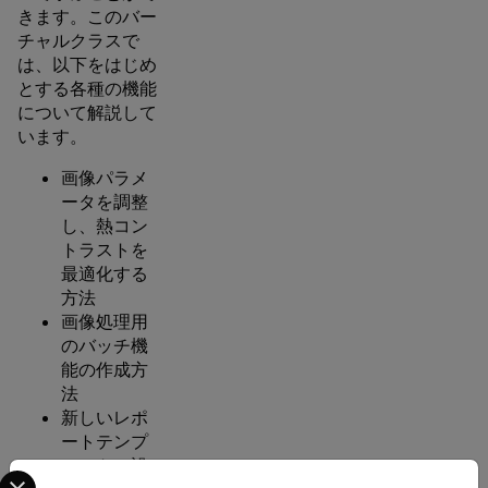
きます。このバー
チャルクラスで
は、以下をはじめ
とする各種の機能
について解説して
います。
画像パラメ
ータを調整
し、熱コン
トラストを
最適化する
方法
画像処理用
のバッチ機
能の作成方
法
新しいレポ
ートテンプ
レートの設
Select your preferred country and language from the options 