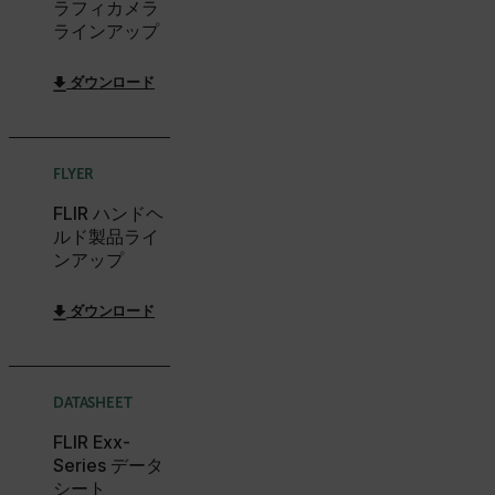
ラフィカメラ
customer_id
ラインアップ
ダウンロード
.AspNetCore.Correlation.[-
abcdefghijklmnopqrstuvwxyzABCDEFGHIJKLMNOPQRSTUVWXYZ_
FLYER
FLIR ハンドヘ
.AspNetCore.OpenIdConnect.Nonce.[-
abcdefghijklmnopqrstuvwxyzABCDEFGHIJKLMNOPQRSTUVWXYZ_
ルド製品ライ
ンアップ
FPID
ダウンロード
atgRecSessionId
DATASHEET
ARRAffinitySameSite
FLIR Exx-
Series データ
シート