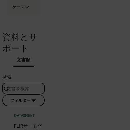
cashrun_site_id
ケース
CS_FPC
customizerChangeKey
資料とサ
sf_territory
x-ms-cpim-cache|[-abcdefghijklmnopqrstuvwxyz_0123456789]{2
ポート
Google
Privacy Policy
文書類
__epiXSRF
検索
OpenIdConnect.nonce.
[abcdefghijklmnopqrstuvwxyzABCDEFGHIJKLMNOPQRSTUVWXYZ0
Asset_Gate_Form_[abcdefghijklmnopqrstuvwxyzABCDEFGHIJ
フィルター
{1-60}
DATASHEET
Language
FLIRサーモグ