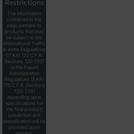
Restrictions
atgRecVisitorId
The information
contained in this
page pertains to
UserGlobalization
products that may
be subject to the
X-Oracle-BMC-LBS-Route
International Traffic
in Arms Regulations
(ITAR) (22 C.F.R.
Sections 120-130)
or the Export
EPiServer_Commerce_AnonymousId
Administration
Regulations (EAR)
(15 C.F.R. Sections
730-774)
depending upon
specifications for
the final product;
jurisdiction and
__cf_bm
classification will be
provided upon
request.