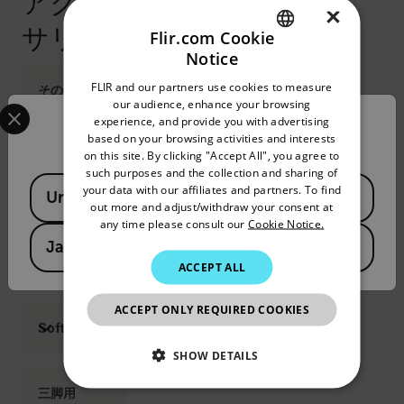
アクセ
×
サリー
Flir.com Cookie
Notice
ENGLISH
FLIR and our partners use cookies to measure
その他
GERMAN
Select your preferred country and language from the options 
our audience, enhance your browsing
削除（日
experience, and provide you with advertising
Confirm Location
FRENCH
本
based on your browsing activities and interests
on this site. By clicking "Accept All", you agree to
Bluetooth
SPANISH
such purposes and the collection and sharing of
未認証)
Available Locations
PORTUGUESE
your data with our affiliates and partners. To find
Remote
United States
out more and adjust/withdraw your consent at
operation
ITALIAN
any time please consult our
Cookie Notice.
button
Japan
(T131171ACC)
KOREAN
ACCEPT ALL
JAPANESE
ACCEPT ONLY REQUIRED COOKIES
CHINESE
Software
SHOW DETAILS
三脚用
NECESSARY