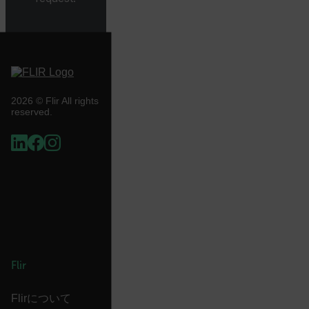
tdflang
CookieScriptConsent
2026 © Flir All rights
reserved.
__cf_bm
xdVisitorId
Provider /
Flir
Name
Expiration
Desc
Domain
Provider /
Name
Expiration
Domain
Name
psCurrentState
cart.flir.com
Session
Firs
Flirについて
used
_hjIncludedInPageviewSample
2 minutes
Hotjar Ltd