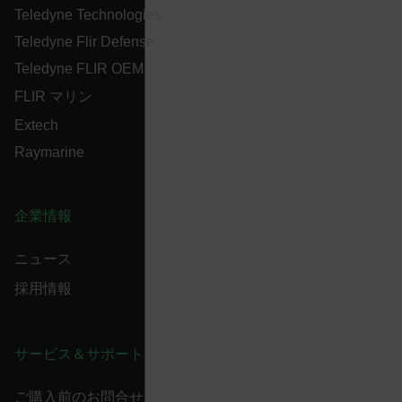
in th
cart.flir.com
AEC
Teledyne Technologies
shop
Sess
are 
Teledyne Flir Defense
expi
the 
Teledyne FLIR OEM
sess
the 
FLIR マリン
to c
brow
Extech
bm_decision
cart.flir.com
Session
Firs
omSeen[abcdefghijklmnopqrstuvwxyzABCDEFGHIJKLMNOPQRS
Raymarine
used
air360_app
cart.flir.com
Session
{20-40}
Scale
func
Sess
are 
企業情報
expi
the 
_air360_i
Scalefast
5 months
sess
cart.flir.com
3 weeks
_uetsid
the 
ニュース
to c
brow
採用情報
.EPiForm_BID
www.flir.com
2 months
This 
_air360_s
cart.flir.com
30
4 weeks
dist
minutes
brow
othe
サービス＆サポート
that 
usin
surf
NID
5 months
Google LLC
inter
ご購入前のお問合せ
3 weeks
_uetvid
.google.com