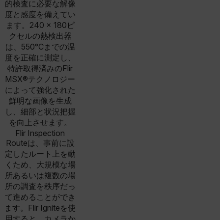
的検査に必要な解像
度と感度を備えてい
ます。240 × 180ピ
クセルの熱検出器
は、550°Cまでの温
度を正確に測定し、
特許取得済みのFlir
MSX®テクノロジー
によって強化された
鮮明な画像を生成
し、細部と状況把握
を向上させます。
Flir Inspection
Routeは、事前に設
定したルート上を動
くため、大規模な場
所あるいは複数の場
所の調査を秩序だっ
て進めることができ
ます。Flir Igniteを使
用すると、カメラか