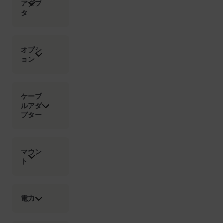
アダプ
タ
STATISTICS/ANALYTICS
MARKETING
PREFERENCE
オプシ
ョン
Necessary
Statistics/Analytics
Marketing
ケーブ
Preference
ルアダ
プター
Strictly necessary cookies allow core website
functionality such as user login and account
management. The website cannot be used properly
without strictly necessary cookies.
マウン
Name
ト
cart_products_oids
cart_products_skus
電力
cashrun_session_id