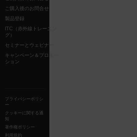
visit
Opti
ご購入後のお問合せ
the f
Opti
製品登録
auto
assi
GUID
ITC（赤外線トレーニン
visit
グ）
The 
in a
when
セミナーとウェビナー
expi
Opti
_yjsu_yjad
キャンペーン＆プロモー
crea
1P_JAR
4 weeks 2
Google LLC
ション
the 
days
.google.com
user 
webs
.EPiForm_VisitorIdentifier
2 months
This
Episerver
4 weeks
to i
www.flir.com
inte
mc
the 
プライバシーポリシ
zoovu-cid
.flir.com
1 year
This
ー
to t
inte
クッキーに関する通
enga
inte
知
on t
enha
著作権ポリシー
expe
prov
利用規約