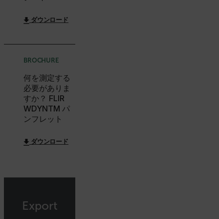
ダウンロード
E3SessionID
tdfdomain
BROCHURE
何を測定する
.AspNetCore.Antiforgery.VyLW6ORzMgk
必要がありま
すか？ FLIR
WDYNTM パ
ンフレット
FPLC
ダウンロード
__cf_bm
Export
atgRecSessionId