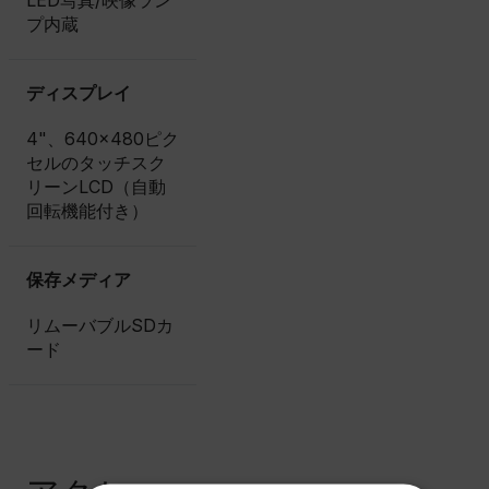
LED写真/映像ラン
プ内蔵
ディスプレイ
4"、640×480ピク
セルのタッチスク
リーンLCD（自動
回転機能付き）
保存メディア
リムーバブルSDカ
ード