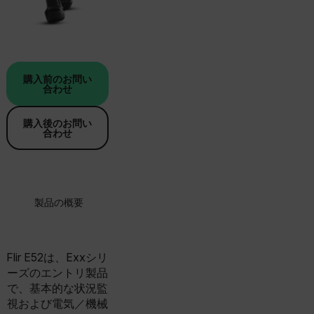
購入前のお問い
合わせ
購入後のお問い
合わせ
製品の概要
仕様
アクセサリー
リソ
Flir E52は、Exxシリ
ーズのエントリ製品
で、基本的な状況監
視および電気／機械