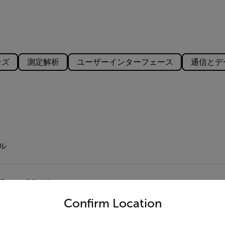
ンズ
測定解析
ユーザーインターフェース
通信とデ
セル
°F）で<30 mK
untry and language from the options below to access the appro
°F）で<40 mK
Confirm Location
F)で<50 mK
°F）で<30 mK