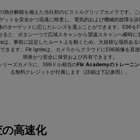
0 × 480の熱分解能を備えた当社初のピストルグリップカメラです
ットを安全かつ迅速に検査し、電気的および機械的故障を診断でき
ターゲットに応じたレンズを選ぶことができます。E96をFlir F
せると、ボタン一つで広域スキャンから望遠スキャンへ瞬時に
tion Routeは、事前に設定したルート上を動くため、大規模な場
きます。Flir Igniteは、カメラからクラウドにE96画像を
簡単かつ安全に保管および共有できます。
xxシリーズカメラに、399ドル相当の
Flir Academyのトレー
る無料クレジットが付属します（詳細は下記参照）。
査の高速化