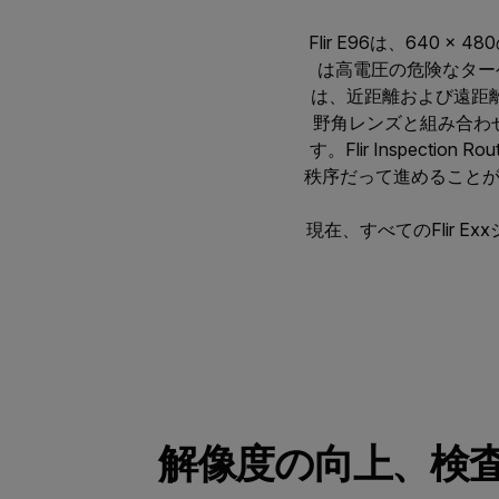
Flir E96は、64
は高電圧の危険なターゲ
は、近距離および遠距離の
野角レンズと組み合わ
す。Flir Inspec
秩序だって進めることがで
現在、すべてのFlir E
解像度の向上、検