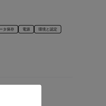
ータ保存
電源
環境と認定
priate version of our website.