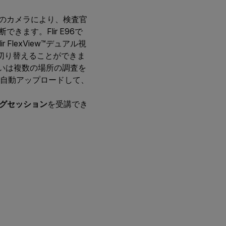
。このカメラにより、検査官
ます。Flir E96で
lexView™デュアル視
切り替えることができま
所あるいは複数の場所の調査を
直接自動アップロードして、
ニングセッション
を受講でき