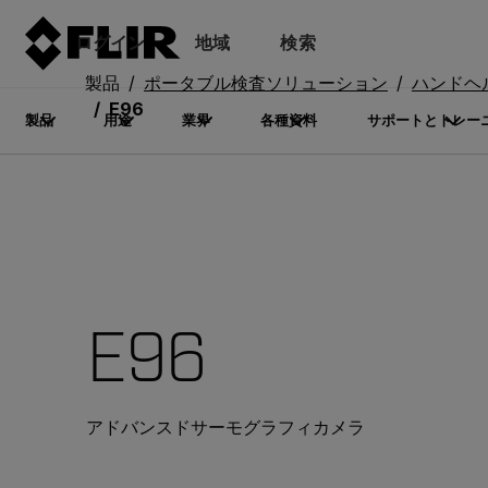
ログイン
地域
検索
製品
ポータブル検査ソリューション
ハンドヘル
E96
製品
用途
業界
各種資料
サポートとトレー
E96
アドバンスドサーモグラフィカメラ