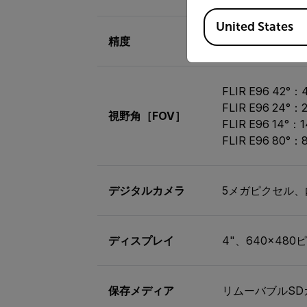
Available Locations
United States
精度
±2°C（±3.6°
FLIR E96 42°：4
FLIR E96 24°：2
視野角［FOV］
FLIR E96 14°：1
FLIR E96 80°：8
デジタルカメラ
5メガピクセル、
ディスプレイ
4"、640×4
保存メディア
リムーバブルSD