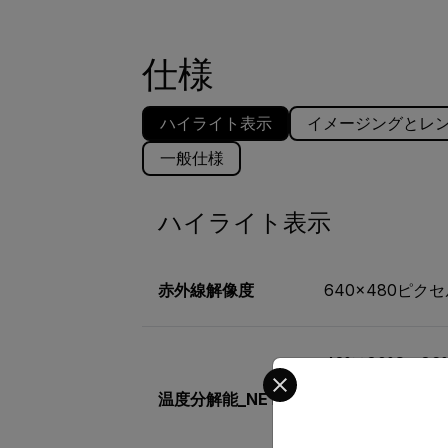
仕様
ハイライト表示
イメージングとレ
一般仕様
ハイライト表示
赤外線解像度
640×480ピク
42°は30°C（86
Select your preferred co
24°は30°C（86
温度分解能_NETD
14°は30°C (86°
80°は30°C（86