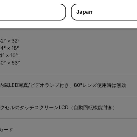
Japan
F）または読取値の±2%
2° × 32°
4° × 18°
4° × 10°
0° × 63°
内蔵LED写真/ビデオランプ付き、80°レンズ使用時は無効
80ピクセルのタッチスクリーンLCD（自動回転機能付き）
カード