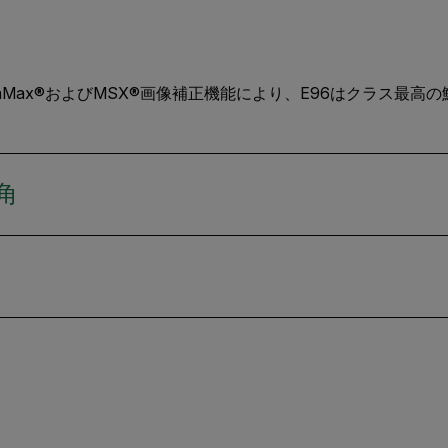
r UltraMax®およびMSX®画像補正機能により、E96はクラ
角