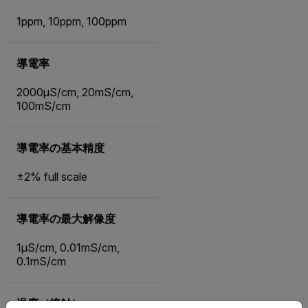
1ppm, 10ppm, 100ppm
導電率
2000µS/cm, 20mS/cm,
100mS/cm
導電率の基本精度
±2% full scale
導電率の最大解像度
1µS/cm, 0.01mS/cm,
0.1mS/cm
温度（接触）
Select your preferred country and language from the options 