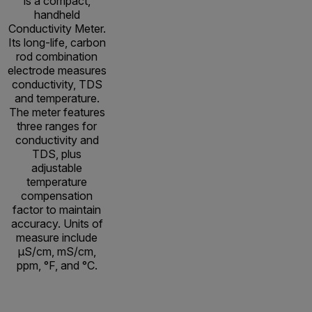
is a compact,
handheld
Conductivity Meter.
Its long-life, carbon
rod combination
electrode measures
conductivity, TDS
and temperature.
The meter features
three ranges for
conductivity and
TDS, plus
adjustable
temperature
compensation
factor to maintain
accuracy. Units of
measure include
µS/cm, mS/cm,
ppm, °F, and °C.