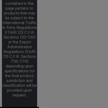
contained in this
page pertains to
products that may
be subject to the
International Traffic
in Arms Regulations
(ITAR) (22 C.F.R.
Sections 120-130)
or the Export
Administration
Regulations (EAR)
(15 C.F.R. Sections
730-774)
depending upon
specifications for
the final product;
jurisdiction and
classification will be
provided upon
request.