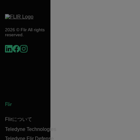
2026 © Flir All rights
reserved.
Flir
Flirについて
Teledyne Technologies
Teledyne Flir Defense