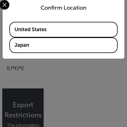
Confirm Location
32 to 122°F (0 to 50°C)
Available Locations
温度（接触）の基本精度
United States
±1.5°F/0.8°C
Japan
温度（接触）の最大分解能
0.1°F/°C
Export
Restrictions
The information