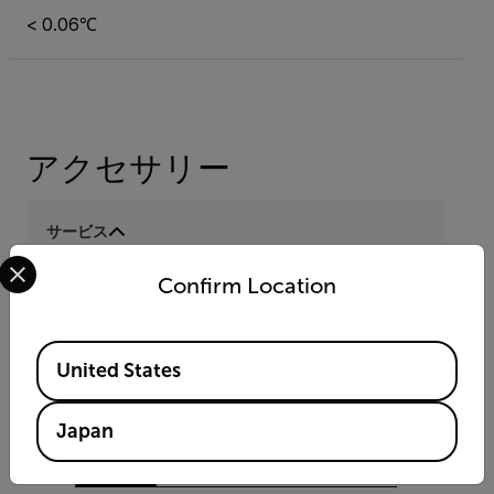
< 0.06℃
アクセサリー
サービス
Select your preferred country and language from the options 
Extended Warranty for E6-XT, E8-XT, and
Confirm Location
ETS320
Available Locations
United States
資料とサポート
Japan
文書類
サポートへのお問い合わせ