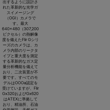
出するように設計さ
れた革新的な光学ガ
スイメージング
（OGI）カメラで
す。最大
640×480（307,200
ピクセル）の熱解像
度を備えたFlir Gシリ
ーズのカメラは、カ
メラ内部のリークタ
イプと重大度を測定
する革新的なガス定
量分析機能を備えて
おり、二次装置が不
要です。すべてのモ
デルはOOOa認定を
受けていますが、Flir
Gx320およびGx620
はATEXに準拠して
おり、精油所、石油
化学施設、天然ガス