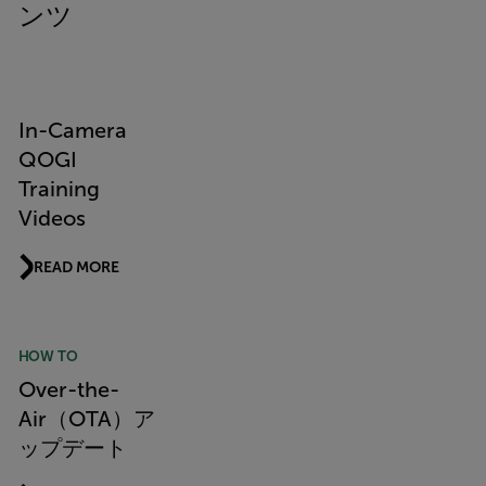
ンツ
In-Camera
QOGI
Training
Videos
READ MORE
HOW TO
Over-the-
Air（OTA）ア
ップデート