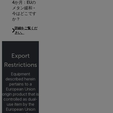
4か月：EUの
メタン緩和 -
今はどこです
か？
詳細をご覧くだ
さい。
Export
Restrictions
Equipment
described herein
pertains to a
European Union
origin product that is
controlled as dual-
use item by the
European Union