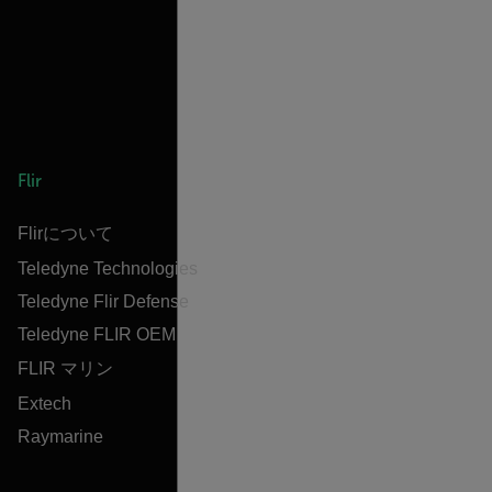
Flir
Flirについて
Teledyne Technologies
Teledyne Flir Defense
Teledyne FLIR OEM
FLIR マリン
Extech
Raymarine