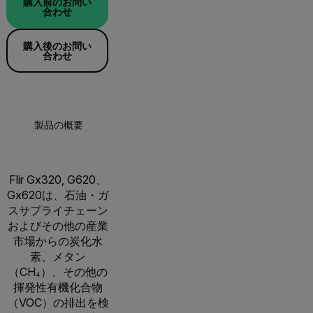
購入前のお問い
合わせ
購入後のお問い
合わせ
製品の概要
仕様
アクセサリー
リソ
Flir Gx320, G620、
Gx620は、石油・ガ
スサプライチェーン
およびその他の産業
市場からの炭化水
素、メタン
（CH₄）、その他の
揮発性有機化合物
（VOC）の排出を検