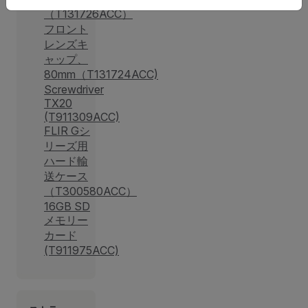
（T131726ACC）
フロント
レンズキ
ャップ、
80mm（T131724ACC)
Screwdriver
TX20
(T911309ACC)
FLIR Gシ
リーズ用
ハード輸
送ケース
（T300580ACC）
16GB SD
メモリー
カード
(T911975ACC)