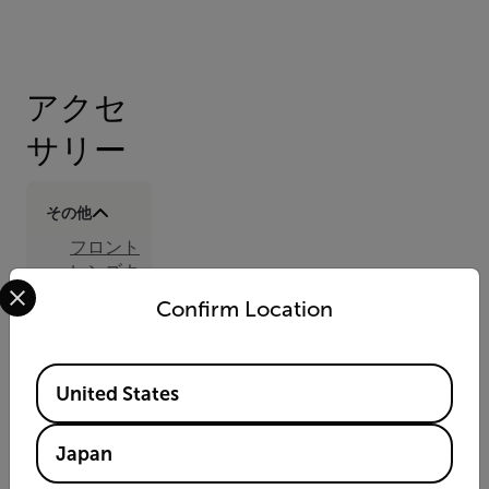
アクセ
サリー
その他
フロント
レンズキ
Select your preferred country and language from the options 
ャップ、
Confirm Location
92mm（T131725ACC)
カメラ本
体キャッ
Available Locations
プ
United States
（T131735ACC）
バックレ
Japan
ンズキャ
ップ