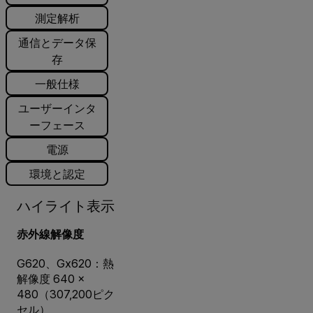
測定解析
通信とデータ保
存
一般仕様
ユーザーインタ
ーフェース
電源
環境と認定
ハイライト表示
赤外線解像度
G620、Gx620：熱
解像度 640 ×
480（307,200ピク
セル）