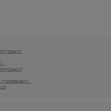
1725ACC)
）
C）
1724ACC)
T300580ACC）
CC)