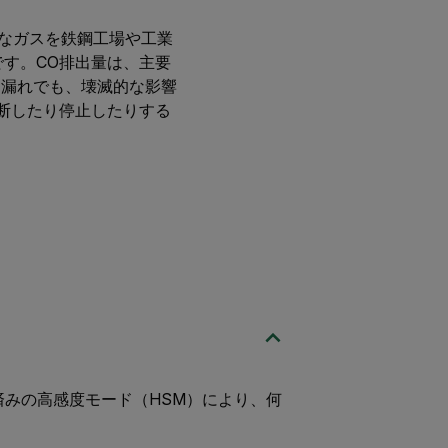
有害なガスを鉄鋼工場や工業
です。CO排出量は、主要
な漏れでも、壊滅的な影響
中断したり停止したりする
取得済みの高感度モード（HSM）により、何