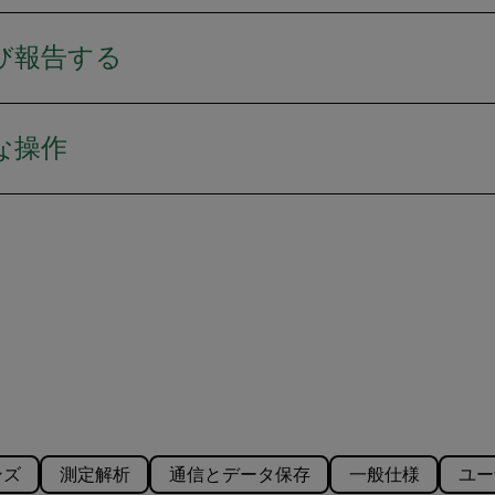
び報告する
な操作
ンズ
測定解析
通信とデータ保存
一般仕様
ユー