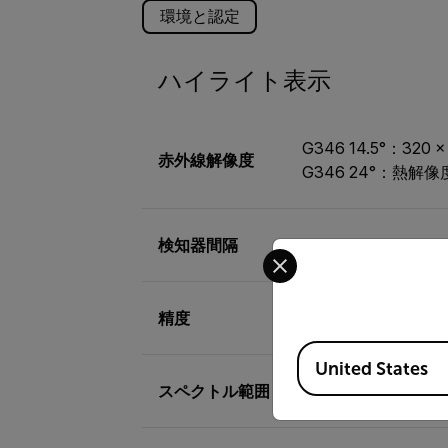
環境と認定
ハイライト表示
G346 14.5°：320
赤外線解像度
G346 24°：熱解像度
検知器間隔
30 μm
Select your preferred co
精度
温度範囲0°C～100°C
Available Locations
United States
スペクトル範囲
4.52 µm ～4.67 µm