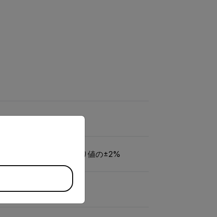
priate version of our website.
 (212°F超) の場合は読み取り値の±2%