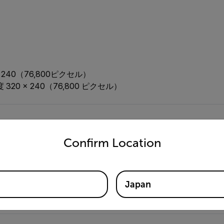
 × 240（76,800ピクセル）
 320 × 240（76,800 ピクセル）
untry and language from the options below to access the appro
Confirm Location
 (32°F～212°F) の場合は±1°C(±1.8°F)、温度範囲100°C超
Japan