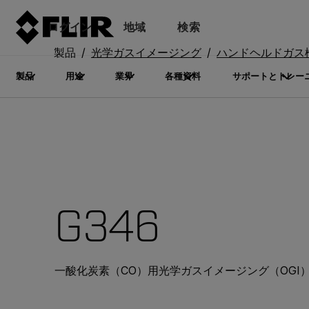
ログイン
地域
検索
製品
光学ガスイメージング
ハンドヘルドガス
製品
用途
業界
各種資料
サポートとトレー
G346
一酸化炭素（CO）用光学ガスイメージング（OGI