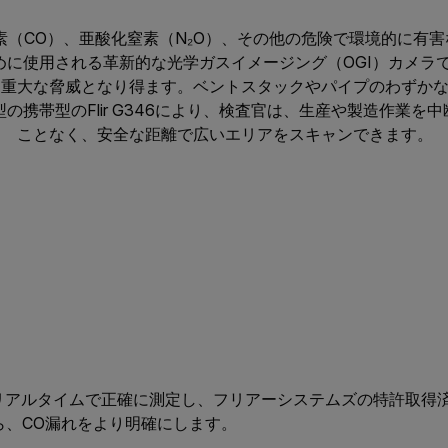
酸化炭素（CO）、亜酸化窒素（N₂O）、その他の危険で環境的に
めに使用される革新的な光学ガスイメージング（OGI）カメラ
て重大な脅威となり得ます。ベントスタックやパイプのわずか
の携帯型のFlir G346により、検査官は、生産や製造作業を
ことなく、安全な距離で広いエリアをスキャンできます。
°Cの温度をリアルタイムで正確に測定し、フリアーシステムズの特許
ら、CO漏れをより明確にします。