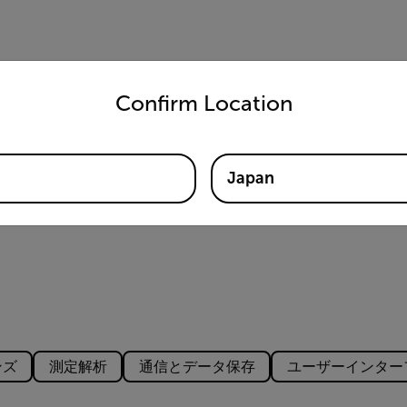
untry and language from the options below to access the appro
Confirm Location
Japan
ンズ
測定解析
通信とデータ保存
ユーザーインター