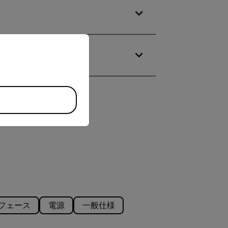
priate version of our website.
フェース
電源
一般仕様