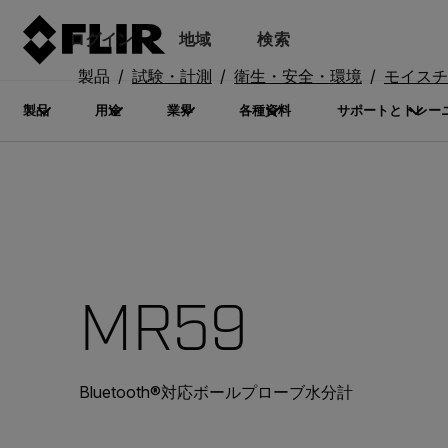
ログイン
地域
検索
製品
試験・計測
衛生・安全・環境
モイスチ
製品
用途
業界
各種資料
サポートとトレー
MR59
Bluetooth®対応ボールプローブ水分計