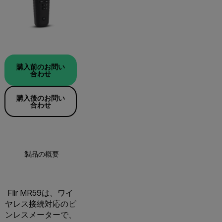
購入前のお問い
合わせ
購入後のお問い
合わせ
製品の概要
仕様
アクセサリー
リソ
Flir MR59は、ワイ
ヤレス接続対応のピ
ンレスメーターで、