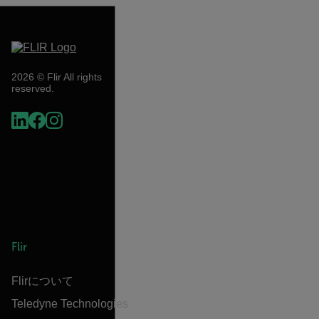
2026 © Flir All rights
reserved.
Flir
Flirについて
Teledyne Technologies