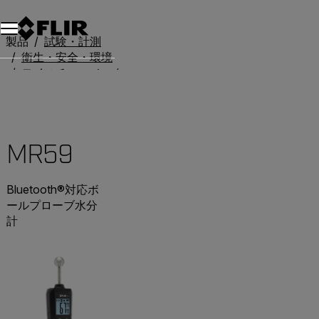
製品
試験・計測
衛生・安全・環境
モイスチャーメーター
MR59
MR59
Bluetooth®対応ボ
ールプローブ水分
計