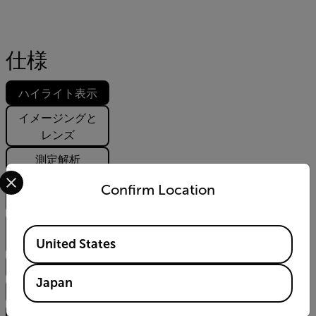
仕様
ハイライト表示
イメージングと
レンズ
測定解析
Select your preferred country and language from the options 
通信とデータ保
Confirm Location
存
ユーザーインタ
Available Locations
ーフェース
United States
電源
Japan
一般仕様