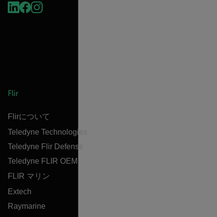
Flir
Flirについて
Teledyne Technologies
Teledyne Flir Defense
Teledyne FLIR OEM
FLIR マリン
Extech
Raymarine