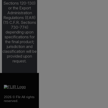
Sections 120-130)
or the Export
Administration
Regulations (EAR)
(15 C.F.R. Sections
730-774)
depending upon
specifications for
the final product;
jurisdiction and
classification will be
provided upon
request.
2026 © Flir All rights
reserved.