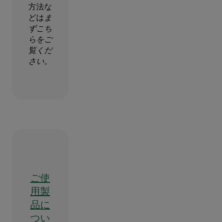
方法な
どは
ま
ずこち
らをご
覧くだ
さい。
ご使
用製
品に
つい