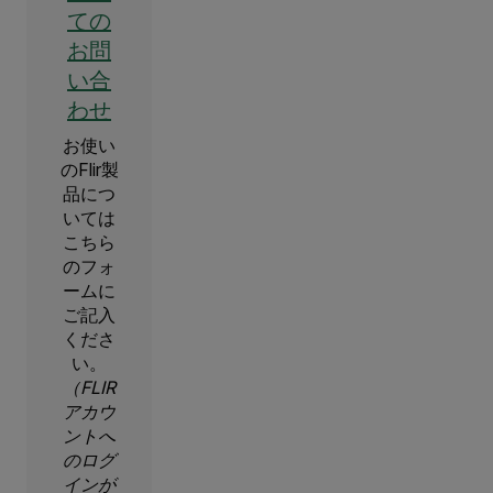
ての
お問
い合
わせ
お使い
のFlir製
品につ
いては
こちら
のフォ
ームに
ご記入
くださ
い。
（FLIR
アカウ
ントへ
のログ
インが