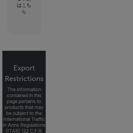
はこち
ら
Export
Restrictions
The information
contained in this
page pertains to
products that may
be subject to the
International Traffic
in Arms Regulations
(ITAR) (22 C.F.R.