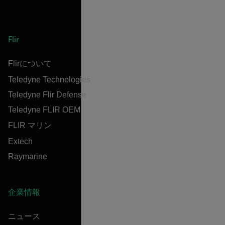
Flir
Flirについて
Teledyne Technologies
Teledyne Flir Defense
Teledyne FLIR OEM
FLIR マリン
Extech
Raymarine
企業情報
ニュース