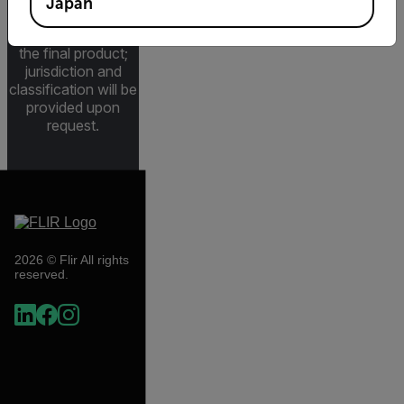
Japan
depending upon
specifications for
the final product;
jurisdiction and
classification will be
provided upon
request.
2026 © Flir All rights
reserved.