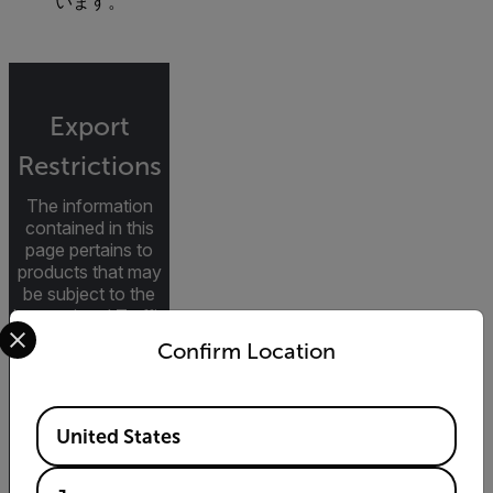
います。
Export
Restrictions
The information
contained in this
page pertains to
products that may
be subject to the
International Traffic
Select your preferred country and language from the options 
in Arms Regulations
Confirm Location
(ITAR) (22 C.F.R.
Sections 120-130)
or the Export
Available Locations
Administration
United States
Regulations (EAR)
(15 C.F.R. Sections
730-774)