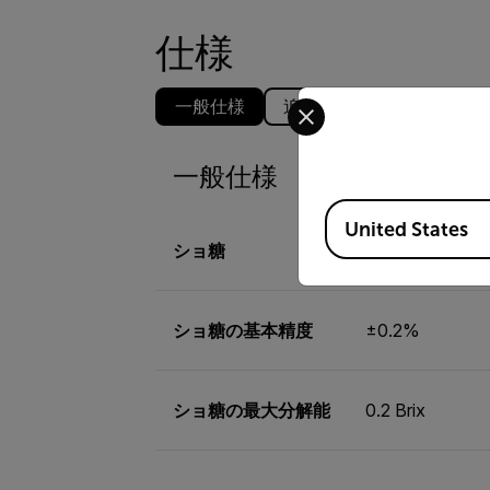
仕様
Select your preferred co
一般仕様
追加の詳細
一般仕様
Available Locations
United States
ショ糖
0 to 32% Brix
ショ糖の基本精度
±0.2%
ショ糖の最大分解能
0.2 Brix