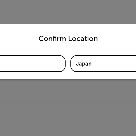
untry and language from the options below to access the appro
Confirm Location
Japan