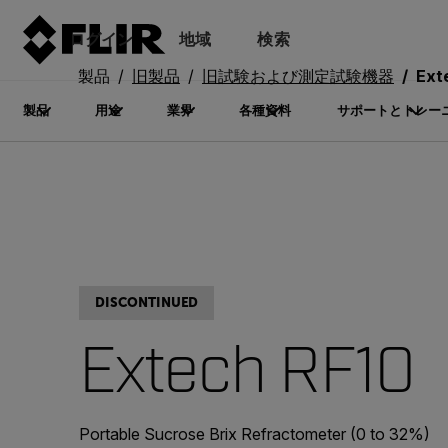
ログイン
地域
検索
製品
旧製品
旧試験および測定試験機器
Ext
製品
用途
業界
各種資料
サポートとトレー
DISCONTINUED
Extech RF10
Portable Sucrose Brix Refractometer (0 to 32%)