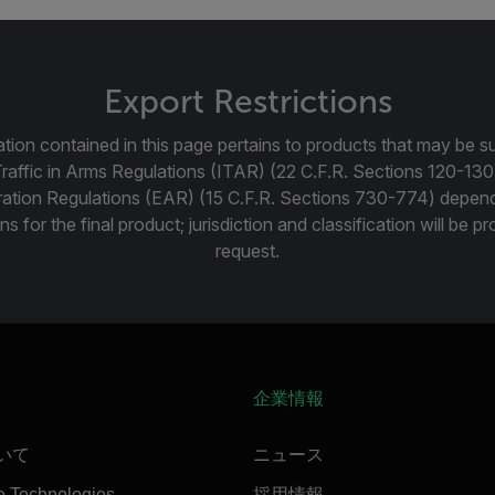
Export Restrictions
tion contained in this page pertains to products that may be su
Traffic in Arms Regulations (ITAR) (22 C.F.R. Sections 120-130
ration Regulations (EAR) (15 C.F.R. Sections 730-774) depen
ns for the final product; jurisdiction and classification will be 
request.
企業情報
ついて
ニュース
e Technologies
採用情報