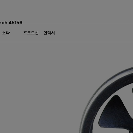
ech 45156
소개
프로모션
연락처