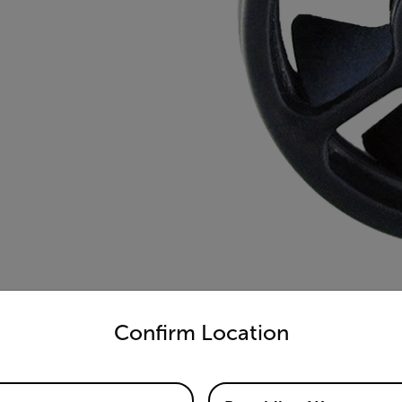
untry and language from the options below to access the appro
Confirm Location