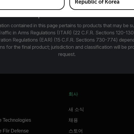
Republic of Korea
Export Restrictions
tion contained in this page pertains to products that may be su
Traffic in Arms Regulations (ITAR) (22 C.F.R. Sections 120-130
ration Regulations (EAR) (15 C.F.R. Sections 730-774) depen
ns for the final product; jurisdiction and classification will be 
request.
회사
새 소식
e Technologies
채용
 Flir Defense
스토어