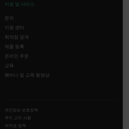
inter
3 weeks
_uetvid
.google.com
지원 및 서비스
visit
Opti
the f
Opti
문의
auto
assi
지원 센터
GUID
visit
취약점 공개
The 
in a
when
제품 등록
expi
Opti
_yjsu_yjad
온라인 주문
crea
1P_JAR
4 weeks 2
Google LLC
the 
days
.google.com
user 
교육
webs
웨비나 및 교육 동영상
.EPiForm_VisitorIdentifier
2 months
This
Episerver
4 weeks
to i
www.flir.com
inte
mc
the 
zoovu-cid
.flir.com
1 year
This
to t
inte
개인정보 보호정책
enga
inte
쿠키 고지 사항
on t
enha
저작권 정책
expe