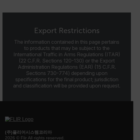
atgRecVisitorId
Export Restrictions
UserGlobalization
The information contained in this page pertains
X-Oracle-BMC-LBS-Route
to products that may be subject to the
International Traffic in Arms Regulations (ITAR)
(22 C.F.R. Sections 120-130) or the Export
Administration Regulations (EAR) (15 C.F.R.
Sections 730-774) depending upon
EPiServer_Commerce_AnonymousId
specifications for the final product; jurisdiction
and classification will be provided upon request.
__cf_bm
(주)플리어시스템코리아
2026 © Flir All rights reserved.