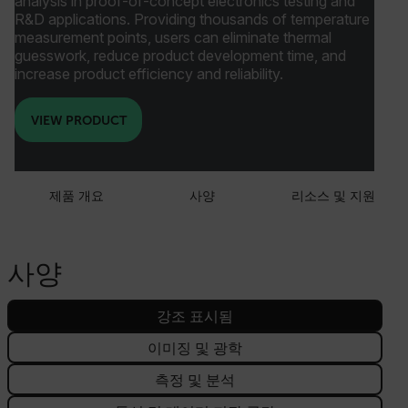
analysis in proof-of-concept electronics testing and
R&D applications. Providing thousands of temperature
measurement points, users can eliminate thermal
guesswork, reduce product development time, and
increase product efficiency and reliability.
VIEW PRODUCT
제품 개요
사양
리소스 및 지원
사양
강조 표시됨
이미징 및 광학
측정 및 분석