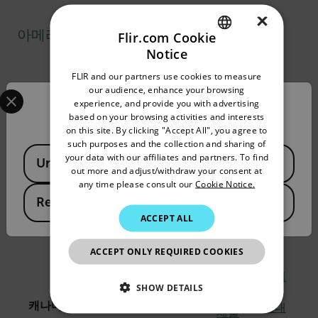
×
아메리카
Flir.com Cookie
Notice
ENGLISH
서비
이
FLIR and our partners use cookies to measure
GERMAN
스,
메
Select your preferred country and language from the options 
our audience, enhance your browsing
서비스 센터
수리
일
experience, and provide you with advertising
Confirm Location
FRENCH
전화
연락처
또는
보
based on your browsing activities and interests
on this site. By clicking "Accept All", you agree to
보정
내
SPANISH
such purposes and the collection and sharing of
요청
기
Available Locations
PORTUGUESE
your data with our affiliates and partners. To find
United States
out more and adjust/withdraw your consent at
수신자 부담 전화:
ITALIAN
any time please consult our
Cookie Notice.
이메
(+1) 866 477
Republic of Korea
KOREAN
일
RMA
3687
ACCEPT ALL
미국
제출
보내
JAPANESE
현지:
+1 603 881
기
5200
ACCEPT ONLY REQUIRED COOKIES
CHINESE
이메
SHOW DETAILS
일
RMA
캐나다
800 613 0507
보내
제출