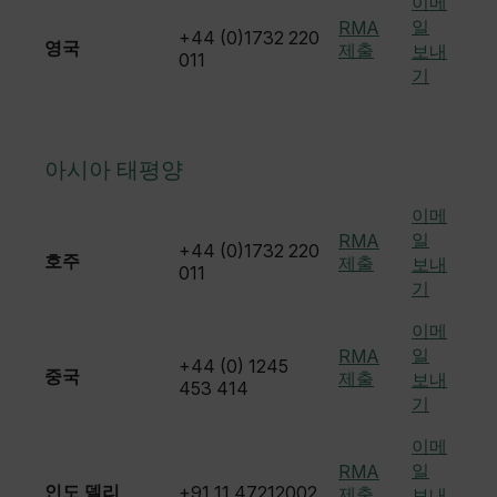
이메
일
RMA
customer_id
+44 (0)1732 220
영국
제출
보내
011
기
.AspNetCore.Correlation.[-
abcdefghijklmnopqrstuvwxyzABCDEFGHIJKLMNOPQRSTUVWXYZ_
아시아 태평양
이메
.AspNetCore.OpenIdConnect.Nonce.[-
일
RMA
abcdefghijklmnopqrstuvwxyzABCDEFGHIJKLMNOPQRSTUVWXYZ_
+44 (0)1732 220
호주
제출
보내
011
기
FPID
이메
일
RMA
+44 (0) 1245
중국
제출
보내
453 414
atgRecSessionId
기
이메
ARRAffinitySameSite
일
RMA
인도 델리
+91 11 47212002
제출
보내