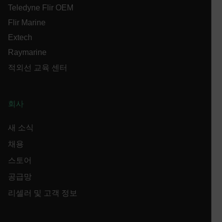
used
_hjIncludedInPageviewSample
2 minutes
Hotjar Ltd
in th
Teledyne Flir OEM
cart.flir.com
AEC
shop
Sess
Flir Marine
are 
expi
Extech
the 
sess
Raymarine
the 
to c
적외선 교육 센터
brow
bm_decision
cart.flir.com
Session
Firs
omSeen[abcdefghijklmnopqrstuvwxyzABCDEFGHIJKLMNOPQRS
used
air360_app
cart.flir.com
Session
{20-40}
Scale
회사
func
Sess
are 
expi
새 소식
the 
_air360_i
Scalefast
5 months
sess
cart.flir.com
3 weeks
_uetsid
채용
the 
to c
스토어
brow
.EPiForm_BID
www.flir.com
2 months
This 
_air360_s
cart.flir.com
30
공급망
4 weeks
dist
minutes
brow
리셀러 및 고객 정보
othe
that 
usin
surf
NID
5 months
Google LLC