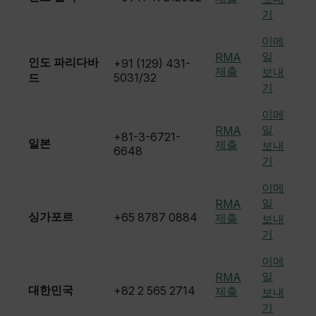
기
이메
E3SessionID
일
RMA
인도 파리다바
+91 (129) 431-
제출
보내
드
5031/32
tdfdomain
기
이메
.AspNetCore.Antiforgery.VyLW6ORzMgk
일
RMA
+81-3-6721-
일본
제출
보내
6648
기
이메
일
RMA
FPLC
싱가포르
+65 8787 0884
제출
보내
기
__cf_bm
이메
일
RMA
대한민국
+82 2 565 2714
제출
보내
기
atgRecSessionId