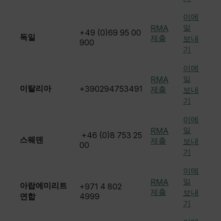
cashrun_session_id
cashrun_site_id
이메
일
RMA
CS_FPC
+49 (0)69 95 00
독일
제출
보내
900
customizerChangeKey
기
sf_territory
이메
일
RMA
x-ms-cpim-cache|[-abcdefghijklmnopqrstuvwxyz_0123456789]{2
Google
이탈리아
+390294753491
제출
보내
Privacy Policy
기
__epiXSRF
이메
일
RMA
+46 (0)8 753 25
스웨덴
제출
보내
OpenIdConnect.nonce.
00
[abcdefghijklmnopqrstuvwxyzABCDEFGHIJKLMNOPQRSTUVWXYZ0
기
이메
Asset_Gate_Form_[abcdefghijklmnopqrstuvwxyzABCDEFGHIJ
{1-60}
일
RMA
아랍에미리트
+971 4 802
제출
보내
연합
4999
기
Language