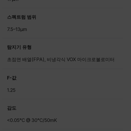
스펙트럼 범위
7.5–13µm
탐지기 유형
초점면 배열(FPA), 비냉각식 VOX 마이크로볼로미터
F-값
1.25
감도
<0.05°C @ 30°C/50mK