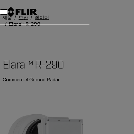
제품
보안
레이더
Elara™ R-290
Elara™ R-290
Commercial Ground Radar