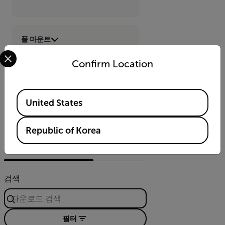
폴 마운트
Select your preferred country and language from the options 
Confirm Location
코너 마운트
Available Locations
United States
리소스 및 지원
Republic of Korea
소프트웨어 및 펌웨어
지원 문의하기
검색
필터