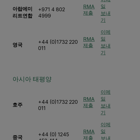
일
RMA
아랍에미
+971 4 802
제출
보내
리트연합
4999
기
이메
일
RMA
+44 (0)1732 220
영국
제출
보내
011
기
아시아 태평양
이메
일
RMA
+44 (0)1732 220
호주
제출
보내
011
기
이메
일
RMA
+44 (0) 1245
중국
제출
보내