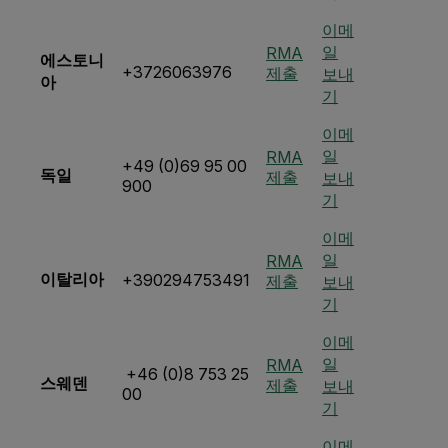
이메
일
RMA
에스토니
+3726063976
제출
보내
아
기
이메
일
RMA
+49 (0)69 95 00
독일
제출
보내
900
기
이메
일
RMA
이탈리아
+390294753491
제출
보내
기
이메
일
RMA
+46 (0)8 753 25
스웨덴
제출
보내
00
기
이메