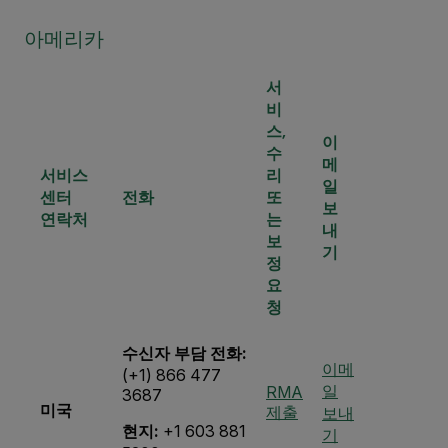
아메리카
서
비
스,
이
수
메
서비스
리
일
센터
전화
또
보
연락처
는
내
보
기
정
요
청
수신자 부담 전화:
이메
(+1) 866 477
일
RMA
3687
미국
제출
보내
현지:
+1 603 881
기