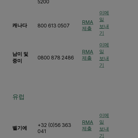
5200
이메
일
RMA
캐나다
800 613 0507
보내
제출
기
이메
일
RMA
남미 및
0800 878 2486
제출
보내
중미
기
유럽
이메
일
RMA
+32 (0)56 363
벨기에
제출
보내
041
기