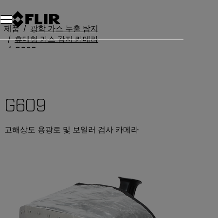
제품
광학 가스 누출 탐지
휴대형 가스 감지 카메라
G609
G609
고해상도 용광로 및 보일러 검사 카메라