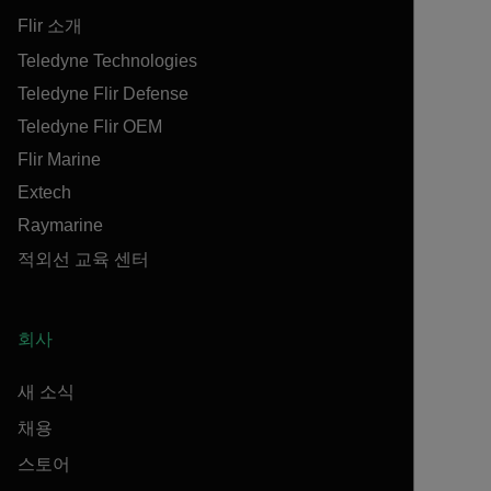
Flir 소개
Teledyne Technologies
Teledyne Flir Defense
Teledyne Flir OEM
Flir Marine
Extech
Raymarine
적외선 교육 센터
회사
새 소식
채용
스토어