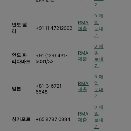
453 414
기
이메
일
RMA
인도 델
+91 11 47212002
제출
보내
리
기
이메
일
RMA
인도 파
+91 (129) 431-
제출
보내
리다바드
5031/32
기
이메
일
RMA
+81-3-6721-
일본
제출
보내
6648
기
이메
일
RMA
싱가포르
+65 8787 0884
제출
보내
기