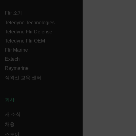
Flir 소개
E3SessionID
Teledyne Technologies
Teledyne Flir Defense
tdfdomain
Teledyne Flir OEM
Flir Marine
.AspNetCore.Antiforgery.VyLW6ORzMgk
Extech
Raymarine
적외선 교육 센터
FPLC
회사
__cf_bm
새 소식
채용
atgRecSessionId
스토어