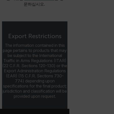
문하십시오.
cashrun_site_id
CS_FPC
customizerChangeKey
sf_territory
Export Restrictions
x-ms-cpim-cache|[-abcdefghijklmnopqrstuvwxyz_0123456789]{2
Google
The information contained in this
Privacy Policy
page pertains to products that may
__epiXSRF
be subject to the International
Traffic in Arms Regulations (ITAR)
(22 C.F.R. Sections 120-130) or the
Export Administration Regulations
OpenIdConnect.nonce.
(EAR) (15 C.F.R. Sections 730-
[abcdefghijklmnopqrstuvwxyzABCDEFGHIJKLMNOPQRSTUVWXYZ0
774) depending upon
specifications for the final product;
Asset_Gate_Form_[abcdefghijklmnopqrstuvwxyzABCDEFGHIJ
{1-60}
jurisdiction and classification will be
provided upon request.
Language