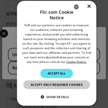
×
Flir.com Cookie
심각도 평가
Notice
ENGLISH
온보드 카메라 권장 조치를 포함
FLIR and our partners use cookies to measure
GERMAN
한 AI 기반 자동 심각도 평가
Select your preferred country and language from the options 
our audience, enhance your browsing
experience, and provide you with advertising
Confirm Location
FRENCH
based on your browsing activities and interests
on this site. By clicking "Accept All", you agree to
거리
SPANISH
such purposes and the collection and sharing of
Available Locations
PORTUGUESE
your data with our affiliates and partners. To find
0.3m~200m
United States
out more and adjust/withdraw your consent at
ITALIAN
any time please consult our
Cookie Notice.
Republic of Korea
KOREAN
ACCEPT ALL
JAPANESE
액세서리
ACCEPT ONLY REQUIRED COOKIES
CHINESE
SHOW DETAILS
기타
T912406 테이블 삼각대
NECESSARY