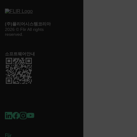
customer_id
(주)플리어시스템코리아
.AspNetCore.Correlation.[-
2026 © Flir All rights
abcdefghijklmnopqrstuvwxyzABCDEFGHIJKLMNOPQRSTUVWXYZ_
reserved.
소프트웨어안내
.AspNetCore.OpenIdConnect.Nonce.[-
abcdefghijklmnopqrstuvwxyzABCDEFGHIJKLMNOPQRSTUVWXYZ_
FPID
atgRecSessionId
ARRAffinitySameSite
Flir