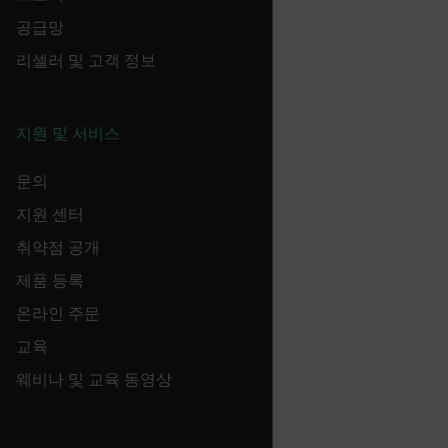
공급망
atgRecVisitorId
리셀러 및 고객 정보
UserGlobalization
지원 및 서비스
X-Oracle-BMC-LBS-Route
문의
지원 센터
EPiServer_Commerce_AnonymousId
취약점 공개
제품 등록
온라인 주문
교육
웨비나 및 교육 동영상
__cf_bm