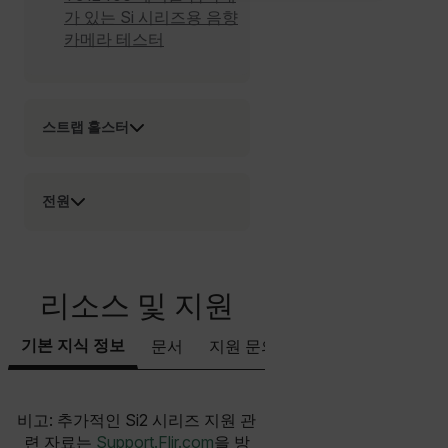
가 있는 Si 시리즈용 음향
카메라 테스터
STATISTICS/ANALYTICS
MARKETING
PREFERENCE
스트랩 홀스터
Necessary
Statistics/Analytics
Marketing
전원
Preference
Strictly necessary cookies allow core website
functionality such as user login and account
management. The website cannot be used properly
리소스 및 지원
without strictly necessary cookies.
Name
기본 지식 정보
문서
지원 문의하기
cart_products_oids
cart_products_skus
비고: 추가적인 Si2 시리즈 지원 관
련 자료는
Support.Flir.com
을 방
cashrun_session_id