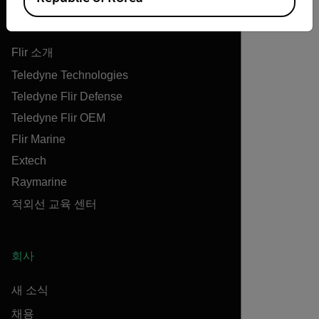
Flir
Flir 소개
Teledyne Technologies
Teledyne Flir Defense
Teledyne Flir OEM
Flir Marine
Extech
Raymarine
적외선 교육 센터
회사
새 소식
채용