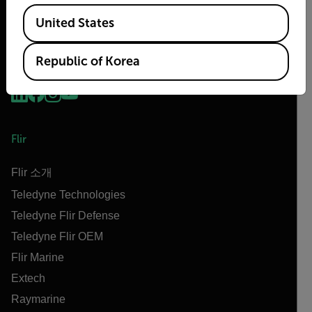
Available Locations
United States
Republic of Korea
Flir
Flir 소개
Teledyne Technologies
Teledyne Flir Defense
Teledyne Flir OEM
Flir Marine
Extech
Raymarine