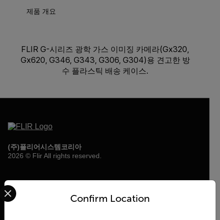
제품 개요
FLIR G-시리즈 광학 가스 이미징 카메라(Gx320,
Gx620, G346, G343, G306, G304)용 견고한 방
수 플라스틱 배송 케이스.
(주)플리어시스템코리아
2026 © Flir All rights reserved.
Select your preferred country and language from the options 
소프트웨어안내
Confirm Location