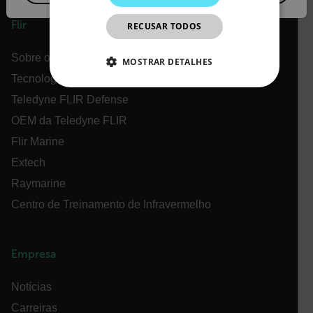
JAPANESE
Flir
RECUSAR TODOS
CHINESE
Sobre o Flir
MOSTRAR DETALHES
Tecnologias Teledyne
ESTRITAMENTE NECESSÁRIOS
Teledyne FLIR Defense
OEM da Teledyne FLIR
DESEMPENHO
Flir Marine
DIRECIONAMENTO
Extech
Raymarine
FUNCIONALIDADE
Centro de Treinamento de Infravermelho
Empresa
Estritamente necessários
Desempenho
Direcionamento
Funcionalidade
Notícias
Os cookies estritamente necessários permitem a
Carreiras