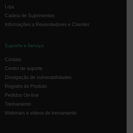
funcionalidade central do website, como login de
usuário e gestão da conta. O site não pode ser
Loja
utilizado corretamente sem os cookies estritamente
necessários.
Cadeia de Suprimentos
Nome
Informações a Revendedores e Clientes
cart_products_oids
cart_products_skus
Suporte e Serviço
cashrun_session_id
Contato
Centro de suporte
cashrun_site_id
Divulgação de vulnerabilidades
Registro de Produto
Pedidos On-line
Treinamento
CS_FPC
Política de
Webinars e vídeos de treinamento
Privacidade do Google
customizerChangeKey